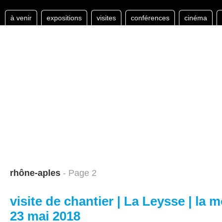
à venir
expositions
visites
conférences
cinéma
rhône-aples
- Page 2
visite de chantier | La Leysse | la m
23 mai 2018