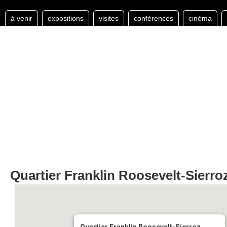
à venir
expositions
visites
conférences
cinéma
Quartier Franklin Roosevelt-Sierro