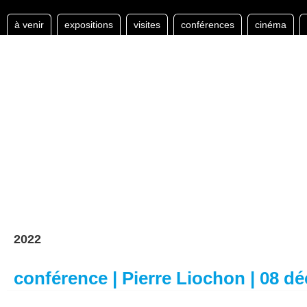
à venir
expositions
visites
conférences
cinéma
2022
conférence | Pierre Liochon | 08 d