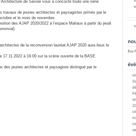
n
’Architecture de Savoie vous a concocté toute une série
e
s travaux de jeunes architectes et paysagistes primés par le
 octobre et le mois de novembre.
osition des AJAP 2020/2022 à l’espace Malraux à partir du jeudi
v
onvivial)
nou
 architectes de la reconversion lauréat AJAP 2020 aura lieux le
flux
e 17.11.2022 à 19.00 sur la scène ouverte de la BASE.
évé
 des jeunes architectes et paysagiste distingué par le
vi
Sa
dé
Fé
vi
2
ci
n
co
s