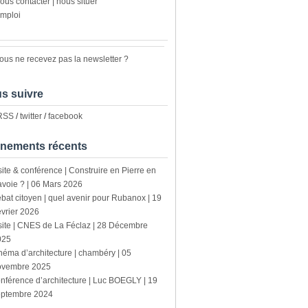
ous contacter | nous situer
mploi
ous ne recevez pas la newsletter ?
s suivre
 RSS
/
twitter
/
facebook
nements récents
site & conférence | Construire en Pierre en
voie ? | 06 Mars 2026
bat citoyen | quel avenir pour Rubanox | 19
vrier 2026
site | CNES de La Féclaz | 28 Décembre
025
néma d’architecture | chambéry | 05
ovembre 2025
nférence d’architecture | Luc BOEGLY | 19
eptembre 2024