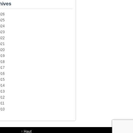
hives
026
025
024
023
022
021
020
019
018
017
016
015
014
013
012
011
010
↑
Haut