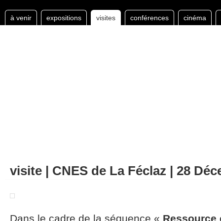
à venir
expositions
visites
conférences
cinéma
visite | CNES de La Féclaz | 28 Dé
Dans le cadre de la séquence «
Ressource e