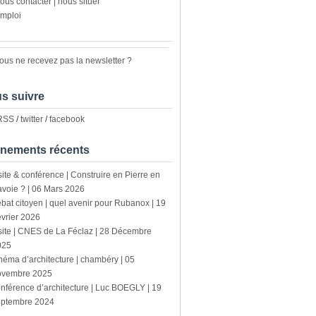
ous contacter | nous situer
mploi
ous ne recevez pas la newsletter ?
s suivre
 RSS
/
twitter
/
facebook
nements récents
site & conférence | Construire en Pierre en
voie ? | 06 Mars 2026
bat citoyen | quel avenir pour Rubanox | 19
vrier 2026
site | CNES de La Féclaz | 28 Décembre
025
néma d’architecture | chambéry | 05
ovembre 2025
nférence d’architecture | Luc BOEGLY | 19
eptembre 2024