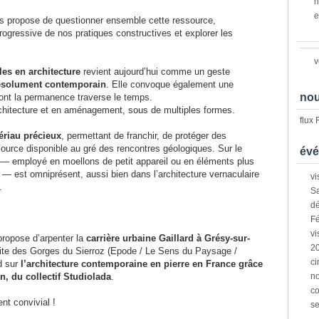
n
e
us propose de questionner ensemble cette ressource,
rogressive de nos pratiques constructives et explorer les
v
les en architecture
revient aujourd’hui comme un geste
 résolument contemporain
. Elle convoque également une
nou
 dont la permanence traverse le temps.
architecture et en aménagement, sous de multiples formes.
flux
ériau précieux
, permettant de franchir, de protéger des
rce disponible au gré des rencontres géologiques. Sur le
évé
l — employé en moellons de petit appareil ou en éléments plus
 — est omniprésent, aussi bien dans l’architecture vernaculaire
vi
.
Sa
dé
Fé
vi
propose d’arpenter la
carrière urbaine Gaillard à Grésy-sur-
2
isite des Gorges du Sierroz (Epode / Le Sens du Paysage /
ci
rd sur
l’architecture contemporaine en pierre en France grâce
, du collectif Studiolada
.
n
co
nt convivial !
s