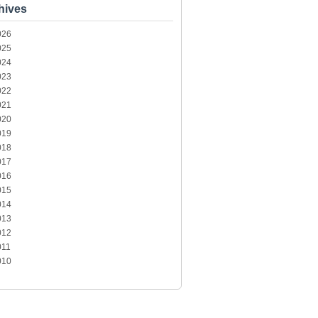
hives
026
025
024
023
022
021
020
019
018
017
016
015
014
013
012
011
010