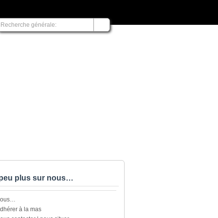
peu plus sur nous…
nous…
dhérer à la mas