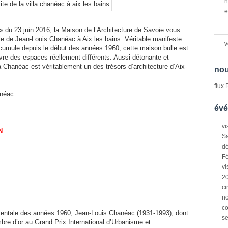
n
e
» du 23 juin 2016, la Maison de l’Architecture de Savoie vous
le de Jean-Louis Chanéac à Aix les bains. Véritable manifeste
v
umule depuis le début des années 1960, cette maison bulle est
ivre des espaces réellement différents. Aussi détonante et
villa Chanéac est véritablement un des trésors d’architecture d’Aix-
nou
flux
anéac
évé
vi
N
Sa
dé
Fé
vi
2
ci
n
co
imentale des années 1960, Jean-Louis Chanéac (1931-1993), dont
s
mbre d’or au Grand Prix International d’Urbanisme et