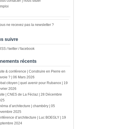
ous contacter | nous situer
mploi
ous ne recevez pas la newsletter ?
s suivre
 RSS
/
twitter
/
facebook
nements récents
site & conférence | Construire en Pierre en
voie ? | 06 Mars 2026
bat citoyen | quel avenir pour Rubanox | 19
vrier 2026
site | CNES de La Féclaz | 28 Décembre
025
néma d’architecture | chambéry | 05
ovembre 2025
nférence d’architecture | Luc BOEGLY | 19
eptembre 2024