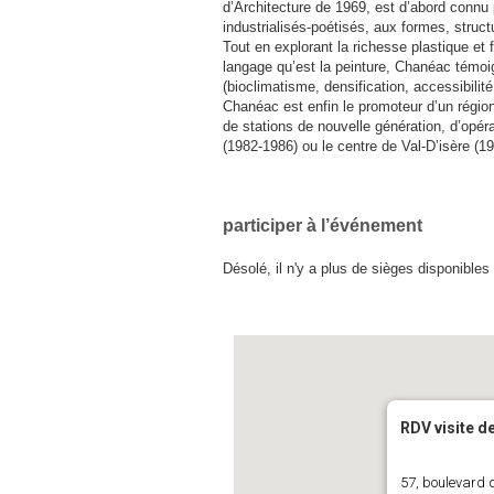
d’Architecture de 1969, est d’abord connu
industrialisés-poétisés, aux formes, struct
Tout en explorant la richesse plastique e
langage qu’est la peinture, Chanéac témoi
(bioclimatisme, densification, accessibilité
Chanéac est enfin le promoteur d’un régio
de stations de nouvelle génération, d’op
(1982-1986) ou le centre de Val-D’isère (1
participer à l’événement
Désolé, il n'y a plus de sièges disponible
RDV visite de
57, boulevard d