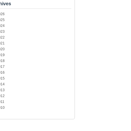
hives
026
025
024
023
022
021
020
019
018
017
016
015
014
013
012
011
010