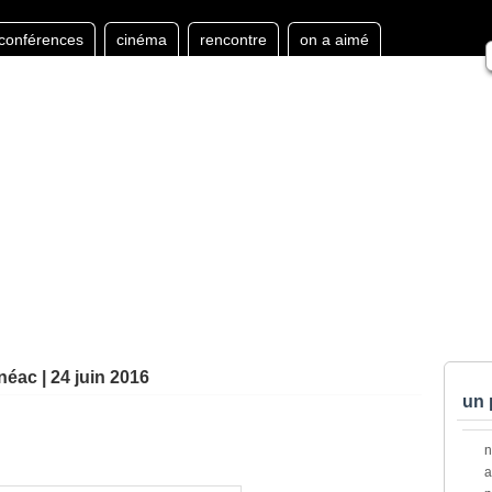
conférences
cinéma
rencontre
on a aimé
anéac | 24 juin 2016
un 
a