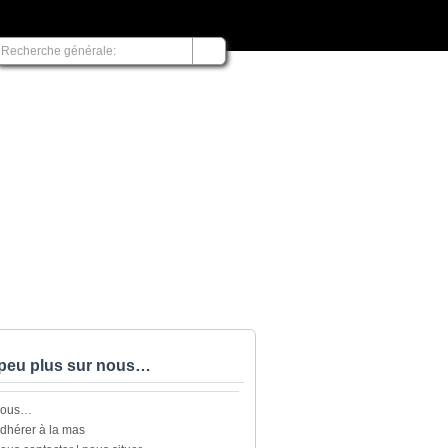
peu plus sur nous…
nous…
dhérer à la mas