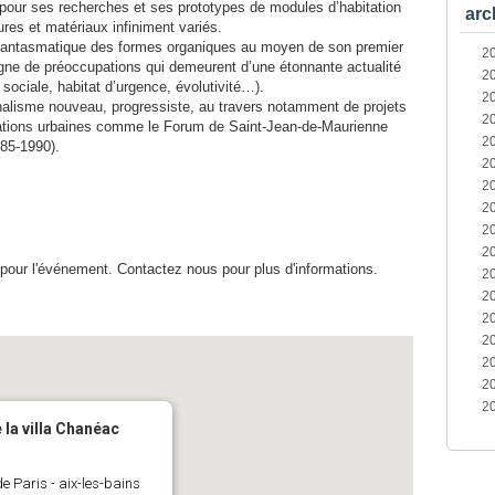
 pour ses recherches et ses prototypes de modules d’habitation
arc
ures et matériaux infiniment variés.
t fantasmatique des formes organiques au moyen de son premier
2
gne de préoccupations qui demeurent d’une étonnante actualité
2
 sociale, habitat d’urgence, évolutivité…).
2
nalisme nouveau, progressiste, au travers notamment de projets
2
érations urbaines comme le Forum de Saint-Jean-de-Maurienne
2
985-1990).
2
2
2
2
2
s pour l'événement. Contactez nous pour plus d'informations.
2
2
2
2
2
2
2
 la villa Chanéac
e Paris - aix-les-bains