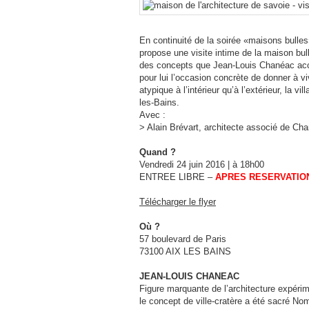
En continuité de la soirée «maisons bulles
propose une visite intime de la maison bul
des concepts que Jean-Louis Chanéac acc
pour lui l’occasion concrète de donner à v
atypique à l’intérieur qu’à l’extérieur, la 
les-Bains.
Avec :
> Alain Brévart, architecte associé de Ch
Quand ?
Vendredi 24 juin 2016 | à 18h00
ENTREE LIBRE –
APRES RESERVATIO
Télécharger le flyer
Où ?
57 boulevard de Paris
73100 AIX LES BAINS
JEAN-LOUIS CHANEAC
Figure marquante de l’architecture expér
le concept de ville-cratère a été sacré No