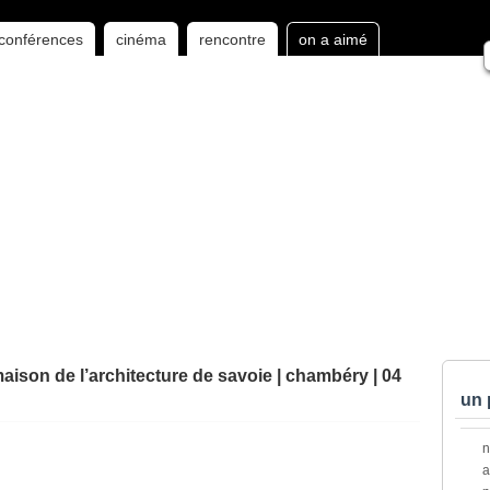
conférences
cinéma
rencontre
on a aimé
ison de l’architecture de savoie | chambéry | 04
un 
a