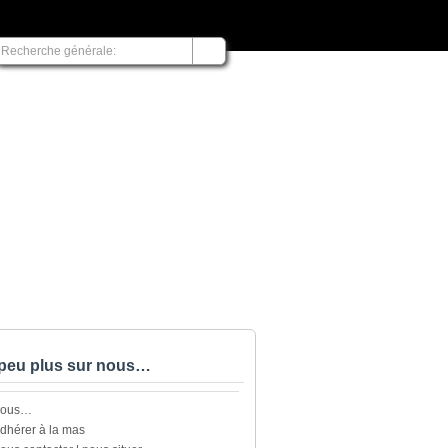
peu plus sur nous…
nous…
dhérer à la mas