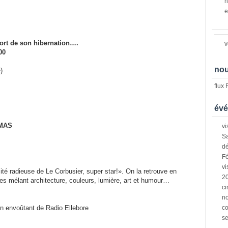
n
e
sort de son hibernation….
v
00
nou
)
flux
évé
 MAS
vi
Sa
dé
Fé
vi
ité radieuse de Le Corbusier, super star!». On la retrouve en
2
s mélant architecture, couleurs, lumière, art et humour…
ci
n
n envoûtant de Radio Ellebore
co
s