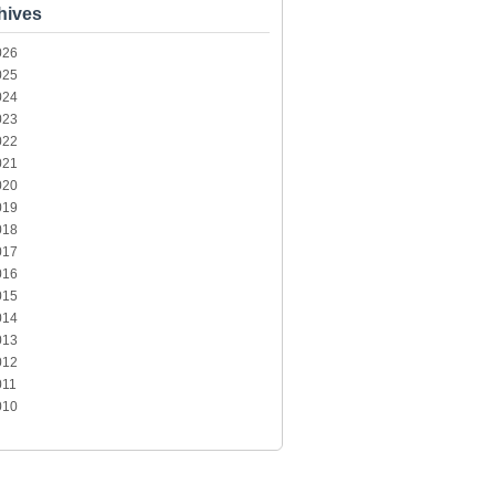
hives
026
025
024
023
022
021
020
019
018
017
016
015
014
013
012
011
010