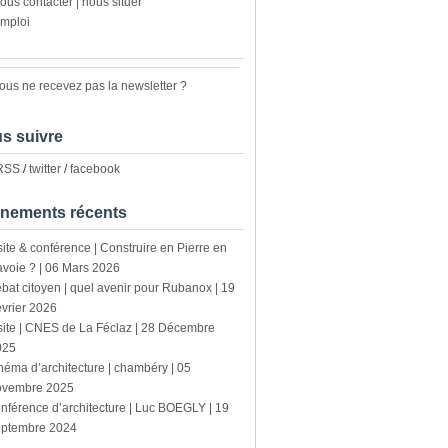
ous contacter | nous situer
mploi
ous ne recevez pas la newsletter ?
s suivre
 RSS
/
twitter
/
facebook
nements récents
site & conférence | Construire en Pierre en
voie ? | 06 Mars 2026
bat citoyen | quel avenir pour Rubanox | 19
vrier 2026
site | CNES de La Féclaz | 28 Décembre
025
néma d’architecture | chambéry | 05
ovembre 2025
nférence d’architecture | Luc BOEGLY | 19
eptembre 2024