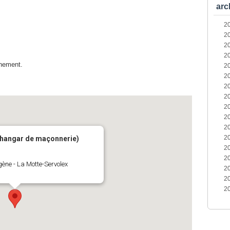
arc
2
2
2
2
énement.
2
2
2
2
2
2
2
2
hangar de maçonnerie)
2
2
ène - La Motte-Servolex
2
2
2