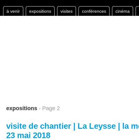
à venir
expositions
visites
conférences
cinéma
expositions
- Page 2
visite de chantier | La Leysse | la m
23 mai 2018