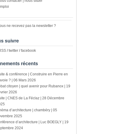
ous contacter | nous situer
mploi
ous ne recevez pas la newsletter ?
s suivre
 RSS
/
twitter
/
facebook
nements récents
site & conférence | Construire en Pierre en
voie ? | 06 Mars 2026
bat citoyen | quel avenir pour Rubanox | 19
vrier 2026
site | CNES de La Féclaz | 28 Décembre
025
néma d’architecture | chambéry | 05
ovembre 2025
nférence d’architecture | Luc BOEGLY | 19
eptembre 2024