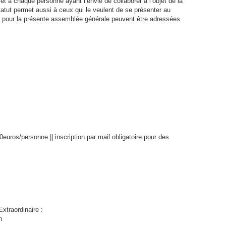
 à chaque personne ayant l’envie de collaborer à l’objet de la
atut permet aussi à ceux qui le veulent de se présenter au
ns pour la présente assemblée générale peuvent être adressées
0euros/personne || inscription par mail obligatoire pour des
xtraordinaire :
n