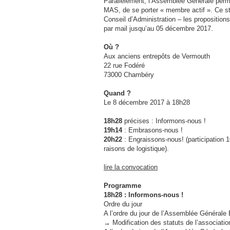
Parallèlement, l’Assemblée Générale permet
MAS, de se porter « membre actif ». Ce st
Conseil d’Administration – les propositio
par mail jusqu’au 05 décembre 2017.
Où ?
Aux anciens entrepôts de Vermouth
22 rue Fodéré
73000 Chambéry
Quand ?
Le 8 décembre 2017 à 18h28
18h28
précises : Informons-nous !
19h14
: Embrasons-nous !
20h22
: Engraissons-nous! (participation 1
raisons de logistique).
lire la convocation
Programme
18h28 : Informons-nous !
Ordre du jour
A l’ordre du jour de l’Assemblée Générale E
→ Modification des statuts de l’associatio