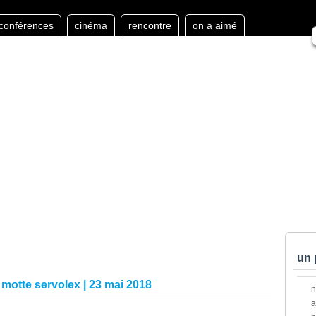
conférences
cinéma
rencontre
on a aimé
un 
a motte servolex | 23 mai 2018
a