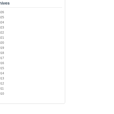
hives
026
025
024
023
022
021
020
019
018
017
016
015
014
013
012
011
010