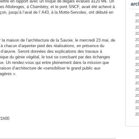
mettre en rapport avec un risque de dégâts évalués à120 M€. Un
arc
 des Allobroges, à Chambéry, et le pont SNCF, avait été achevé à
n, jusqu’à l’aval de l’ A43, à la Motte-Servolex, ont débuté en
2
2
2
2
2
 la maison de l’architecture de la Savoie, le mercredi 23 mai, de
a à chacun d’arpenter pied des réalisations, en présence du
2
e d’œuvre. Seront données des explications des travaux à
2
chnique du génie végétal, le tout se concluant par des échanges
2
sse. Un rendez-vous qui entre pleinement dans la mission que
2
aison d’architecture de «sensibiliser le grand public aux
2
sagères ».
2
2
2
2
2
2
2
21h00