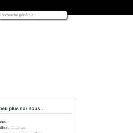
peu plus sur nous…
nous…
dhérer à la mas