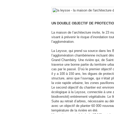
UN DOUBLE OBJECTIF DE PROTECTI
La maison de l’architecture invite, le 23 
visant à prévenir le risque d’inondation tou
l’agglomération.
La Leysse, qui prend sa source dans les B
l’agglomération chambérienne incluant dés
Grand Chambéry. Une rivière qui, de Saint
traverse une bonne partie du territoire ur
cas par le passé. D’où le premier objectif 
il y a 100 à 150 ans, les digues de protect
structure, ainsi que l’ouvrage, qui n’était 
la voie rapide urbaine, les zones pavillo
Le second objectif du chantier est environn
écologique à la Leysse, connectée à une z
biodiversité) entièrement végétalisée. Le 
Suite au retrait d’arbres, nécessaire au d
avec un objectif de planter 60 000 nouveau
température de la rivière en été.