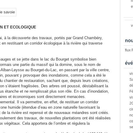
n
e
v
ON ET ECOLOGIQUE
mai, à la découverte des travaux, portés par Grand Chambéry,
nou
t en restituant un corridor écologique à la rivière qui traverse
flux
auges et se jette dans le lac du Bourget symbolise bien
évé
ormais une partie du massif qui la domine, sous le nom de
-Alban-Leysse au Bourget-du-Lac, en passant par la ville centre,
vi
bain, pouvant y provoquer des inondations, comme cela a été le
Sa
du chantier de restauration, sachant que, depuis leurs créations,
dé
ion s’étaient fragilisées. Des arbres ont poussé, déstabilisant la
plus étanche et ne remplissait plus son rôle. En cas d’inondation,
Fé
nnaires et économiques sont directement menacées.
vi
emental. Il va permettre, en effet, de restituer un corridor
2
one humide (étendue d’eau en zone naturelle favorisant la
ci
lit de la rivière est repensé et de nouveaux méandres sont créés.
n
éroulement des travaux, de nouvelles plantations ont été réalisées
co
x végétaux. Cela apportera de l’ombre et régulera la
s