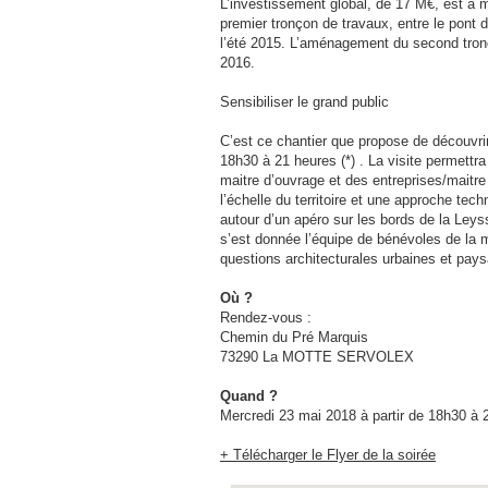
L’investissement global, de 17 M€, est à 
premier tronçon de travaux, entre le pont
l’été 2015. L’aménagement du second tronço
2016.
Sensibiliser le grand public
C’est ce chantier que propose de découvrir
18h30 à 21 heures (*) . La visite permettr
maitre d’ouvrage et des entreprises/maitr
l’échelle du territoire et une approche te
autour d’un apéro sur les bords de la Ley
s’est donnée l’équipe de bénévoles de la m
questions architecturales urbaines et pay
Où ?
Rendez-vous :
Chemin du Pré Marquis
73290 La MOTTE SERVOLEX
Quand ?
Mercredi 23 mai 2018 à partir de 18h30 à 
+ Télécharger le Flyer de la soirée