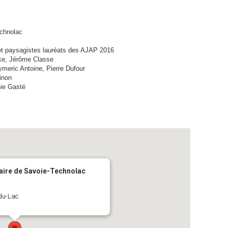
chnolac
 et paysagistes lauréats des AJAP 2016
ke, Jérôme Classe
ymeric Antoine, Pierre Dufour
inon
nie Gasté
taire de Savoie-Technolac
-du-Lac