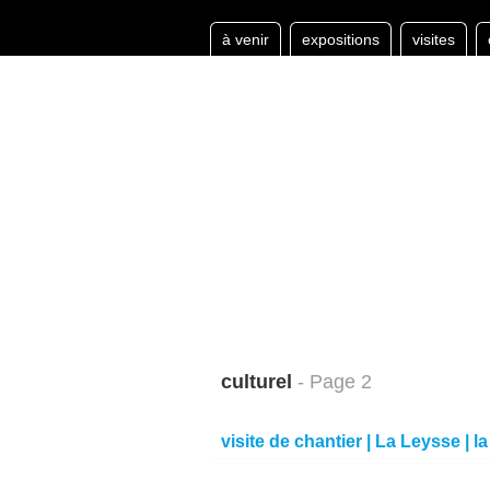
à venir
expositions
visites
culturel
- Page 2
visite de chantier | La Leysse | l