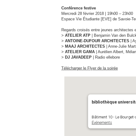
Conférence festive
Mercredi 28 février 2018 | 19h00 – 23h00
Espace Vie Étudiante [EVE] de Savoie-Te
Regards croisés entre jeunes architectes
>
ATELIER ATP
| Benjamin Van den Bulc
>
ANTOINE-DUFOUR ARCHITECTES
| A
>
MAAJ ARCHITECTES
| Anne-Julie Mart
>
ATELIER GAMA
| Aurélien Albert, Méla
>
DJ JAVADEEP
| Radio ellebore
Télécharger le Flyer de la soirée
bibliothèque universi
Bâtiment 10 - Le Bourget
Événements