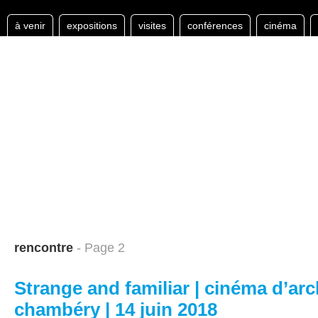
à venir
expositions
visites
conférences
cinéma
rencontre
- Page 2
Strange and familiar | cinéma d’arc
chambéry | 14 juin 2018