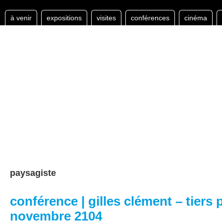
à venir
expositions
visites
conférences
cinéma
paysagiste
conférence | gilles clément – tiers 
novembre 2104