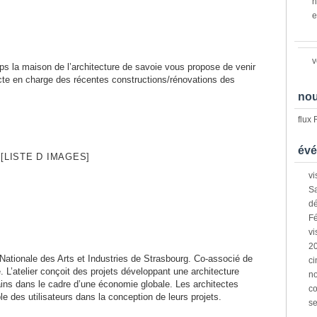
n
e
v
ps la maison de l’architecture de savoie vous propose de venir
ecte en charge des récentes constructions/rénovations des
nou
flux
évé
[LISTE D IMAGES]
vi
Sa
dé
Fé
vi
2
 Nationale des Arts et Industries de Strasbourg. Co-associé de
ci
e. L’atelier conçoit des projets développant une architecture
n
ains dans le cadre d’une économie globale. Les architectes
co
e des utilisateurs dans la conception de leurs projets.
s