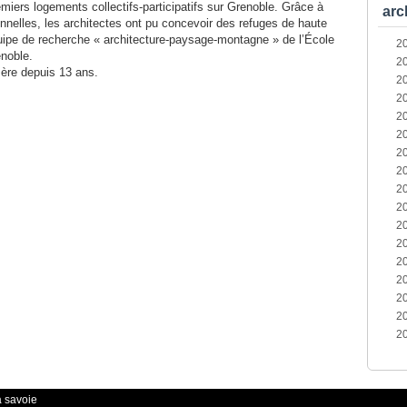
emiers logements collectifs-participatifs sur Grenoble. Grâce à
arc
nnelles, les architectes ont pu concevoir des refuges de haute
uipe de recherche « architecture-paysage-montagne » de l’École
2
enoble.
2
sère depuis 13 ans.
2
2
2
2
2
2
2
2
2
2
2
2
2
2
2
a savoie