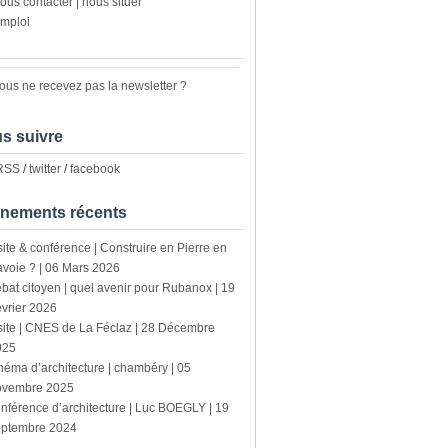
ous contacter | nous situer
mploi
ous ne recevez pas la newsletter ?
s suivre
 RSS
/
twitter
/
facebook
nements récents
site & conférence | Construire en Pierre en
voie ? | 06 Mars 2026
bat citoyen | quel avenir pour Rubanox | 19
vrier 2026
site | CNES de La Féclaz | 28 Décembre
025
néma d’architecture | chambéry | 05
ovembre 2025
nférence d’architecture | Luc BOEGLY | 19
eptembre 2024