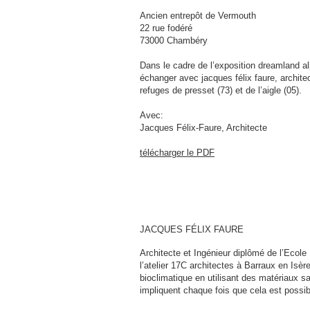
Ancien entrepôt de Vermouth
22 rue fodéré
73000 Chambéry
Dans le cadre de l’exposition dreamland al
échanger avec jacques félix faure, archit
refuges de presset (73) et de l’aigle (05).
Avec:
Jacques Félix-Faure, Architecte
télécharger le PDF
JACQUES FÉLIX FAURE
Architecte et Ingénieur diplômé de l’Ecole
l’atelier 17C architectes à Barraux en Isèr
bioclimatique en utilisant des matériaux s
impliquent chaque fois que cela est possibl