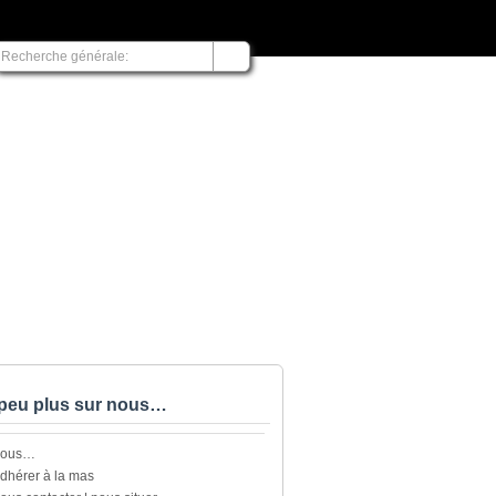
peu plus sur nous…
nous…
dhérer à la mas