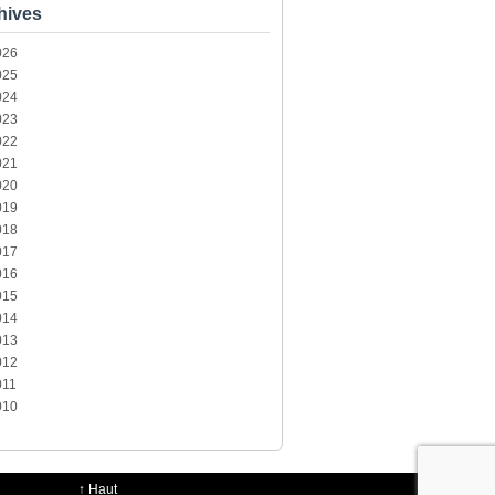
hives
026
025
024
023
022
021
020
019
018
017
016
015
014
013
012
011
010
↑
Haut