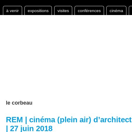
à venir
expositions
visites
conférences
cinéma
le corbeau
REM | cinéma (plein air) d’architec
| 27 juin 2018