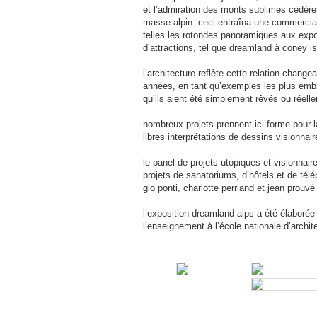
et l’admiration des monts sublimes cédère
masse alpin. ceci entraîna une commerciali
telles les rotondes panoramiques aux expo
d’attractions, tel que dreamland à coney i
l’architecture reflète cette relation chan
années, en tant qu’exemples les plus embl
qu’ils aient été simplement rêvés ou réelle
nombreux projets prennent ici forme pour l
libres interprétations de dessins visionnair
le panel de projets utopiques et visionnair
projets de sanatoriums, d’hôtels et de té
gio ponti, charlotte perriand et jean prouv
l’exposition dreamland alps a été élaborée 
l’enseignement à l’école nationale d’archi