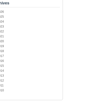
hives
026
025
024
023
022
021
020
019
018
017
016
015
014
013
012
011
010