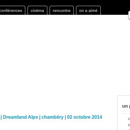
conférences
cinéma
rencontre
on a aimé
un 
| Dreamland Alps | chambéry | 02 octobre 2014
a