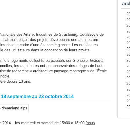
arc
2
2
2
2
 Nationale des Arts et Industries de Strasbourg. Co-associé de
2
e. L’atelier conçoit des projets développant une architecture
2
ains dans le cadre d’une économie globale. Les architectes
2
e des utilisateurs dans la conception de leurs projets.
2
emiers logements collectifs-participatifs sur Grenoble. Grâce à
2
nnelles, les architectes ont pu concevoir des refuges de haute
2
uipe de recherche « architecture-paysage-montagne » de l’École
2
enoble.
2
sère depuis 13 ans.
2
2
2
u 18 septembre au 23 octobre 2014
2
2
re 2014 – les mercredi et samedi de 15h00 à 18h00
(nous