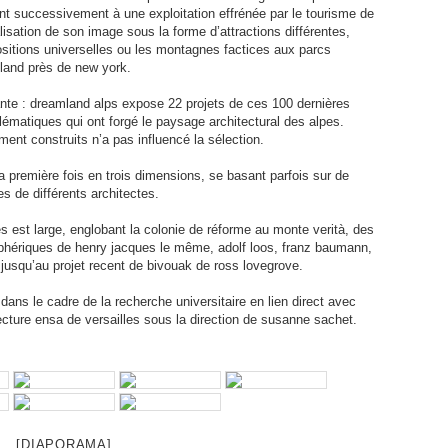
nt successivement à une exploitation effrénée par le tourisme de
sation de son image sous la forme d’attractions différentes,
sitions universelles ou les montagnes factices aux parcs
sland près de new york.
geante : dreamland alps expose 22 projets de ces 100 dernières
ématiques qui ont forgé le paysage architectural des alpes.
ment construits n’a pas influencé la sélection.
a première fois en trois dimensions, se basant parfois sur de
es de différents architectes.
es est large, englobant la colonie de réforme au monte verità, des
léphériques de henry jacques le même, adolf loos, franz baumann,
é jusqu’au projet recent de bivouak de ross lovegrove.
dans le cadre de la recherche universitaire en lien direct avec
tecture ensa de versailles sous la direction de susanne sachet.
[DIAPORAMA]