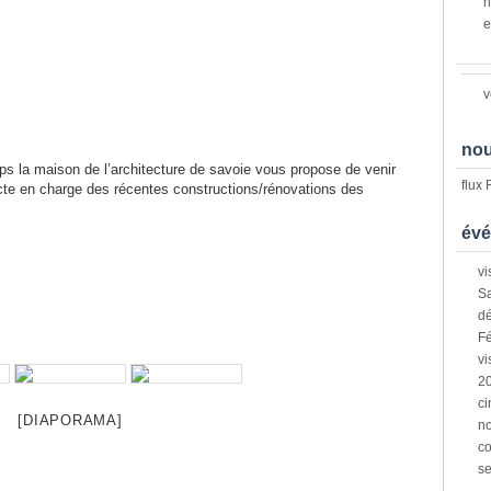
n
e
v
nou
ps la maison de l’architecture de savoie vous propose de venir
flux
ecte en charge des récentes constructions/rénovations des
évé
vi
Sa
dé
Fé
vi
2
ci
[DIAPORAMA]
n
co
s