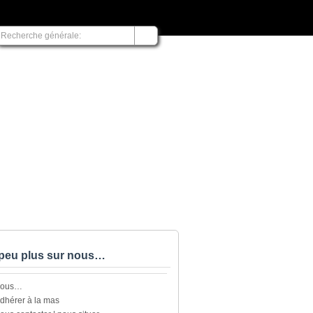
peu plus sur nous…
nous…
dhérer à la mas