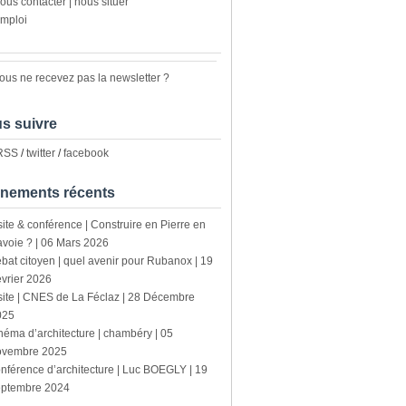
ous contacter | nous situer
mploi
ous ne recevez pas la newsletter ?
s suivre
 RSS
/
twitter
/
facebook
nements récents
site & conférence | Construire en Pierre en
voie ? | 06 Mars 2026
bat citoyen | quel avenir pour Rubanox | 19
vrier 2026
site | CNES de La Féclaz | 28 Décembre
025
néma d’architecture | chambéry | 05
ovembre 2025
nférence d’architecture | Luc BOEGLY | 19
eptembre 2024