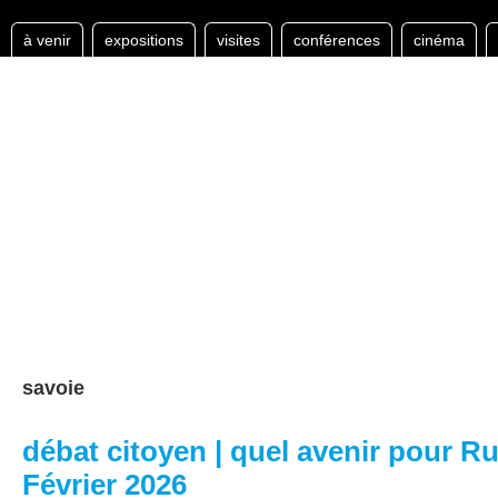
à venir
expositions
visites
conférences
cinéma
savoie
débat citoyen | quel avenir pour R
Février 2026