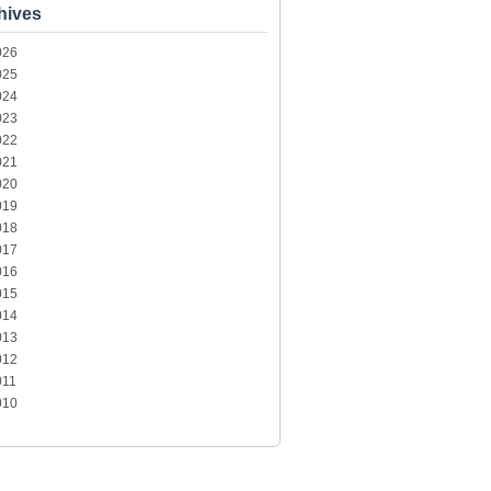
hives
026
025
024
023
022
021
020
019
018
017
016
015
014
013
012
011
010