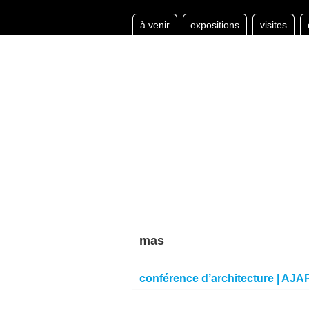
à venir
expositions
visites
mas
conférence d’architecture | AJA