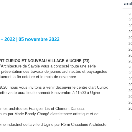
arc
2
2
2
2
2
0 – 2022 | 05 novembre 2022
2
2
2
RT CURIOX ET NOUVEAU VILLAGE A UGINE (73).
2
’Architecture de Savoie vous a concocté toute une série
2
 présentation des travaux de jeunes architectes et paysagistes
2
tueront la fin octobre et le mois de novembre.
2
2
020, nous vous invitons à venir découvrir le centre d’art Curiox
2
ette visite aura lieu le samedi 5 novembre à 11h00 à Ugine.
2
2
r les architectes François Lis et Clément Daneau.
2
cours par Marie Bondy Chargé d’assistance artistique et de
ine industriel de la ville d’Ugine par Rémi Chaudurié Architecte