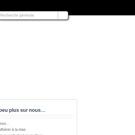
peu plus sur nous…
nous…
dhérer à la mas