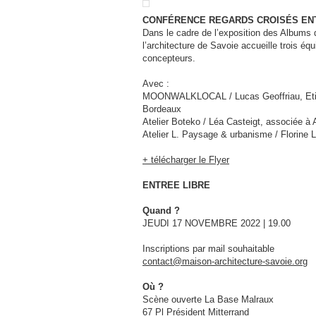
CONFÉRENCE REGARDS CROISÉS ENT
Dans le cadre de l’exposition des Albums
l’architecture de Savoie accueille trois éq
concepteurs.
Avec :
MOONWALKLOCAL / Lucas Geoffriau, Etien
Bordeaux
Atelier Boteko / Léa Casteigt, associée à
Atelier L. Paysage & urbanisme / Florine 
+ télécharger le Flyer
ENTREE LIBRE
Quand ?
JEUDI 17 NOVEMBRE 2022 | 19.00
Inscriptions par mail souhaitable
contact@maison-architecture-savoie.org
Où ?
Scène ouverte La Base Malraux
67 Pl Président Mitterrand