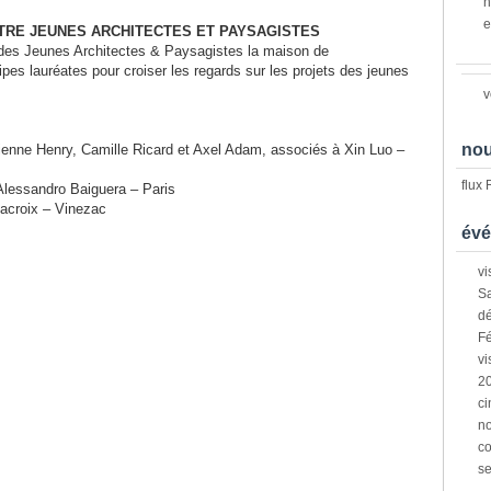
n
e
RE JEUNES ARCHITECTES ET PAYSAGISTES
 des Jeunes Architectes & Paysagistes la maison de
uipes lauréates pour croiser les regards sur les projets des jeunes
v
nou
ne Henry, Camille Ricard et Axel Adam, associés à Xin Luo –
flux
 Alessandro Baiguera – Paris
Lacroix – Vinezac
évé
vi
Sa
dé
Fé
vi
2
ci
n
co
s