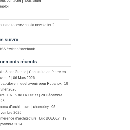
ous contacter | nous situer
mploi
ous ne recevez pas la newsletter ?
s suivre
 RSS
/
twitter
/
facebook
nements récents
site & conférence | Construire en Pierre en
voie ? | 06 Mars 2026
bat citoyen | quel avenir pour Rubanox | 19
vrier 2026
site | CNES de La Féclaz | 28 Décembre
025
néma d’architecture | chambéry | 05
ovembre 2025
nférence d’architecture | Luc BOEGLY | 19
eptembre 2024