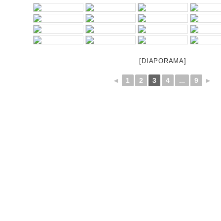
[DIAPORAMA]
◄
1
2
3
4
...
9
►