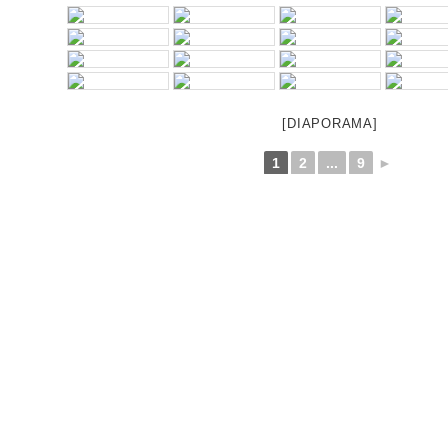
[DIAPORAMA]
1
2
...
9
►