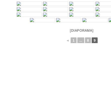
[DIAPORAMA]
◄
1
...
8
9