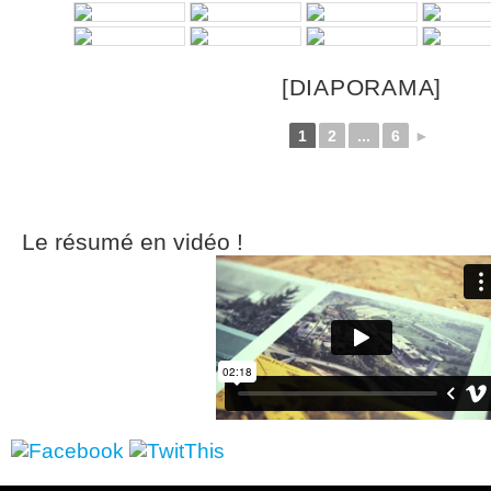
[DIAPORAMA]
1
2
...
6
►
Le résumé en vidéo !