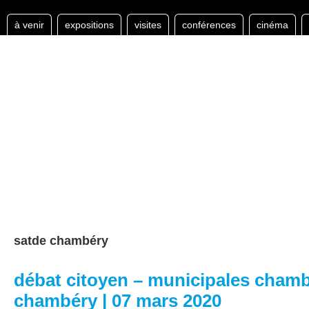
à venir
expositions
visites
conférences
cinéma
satde chambéry
débat citoyen – municipales chamb
chambéry | 07 mars 2020