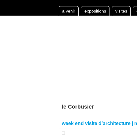
à venir
expositions
visites
le Corbusier
week end visite d’architecture | 