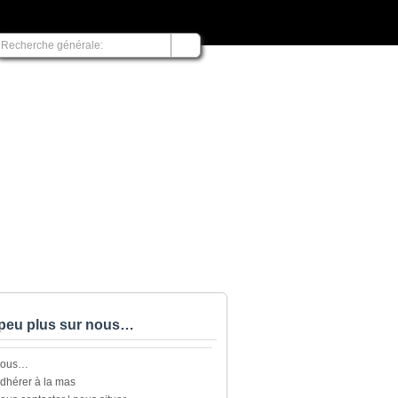
peu plus sur nous…
nous…
dhérer à la mas