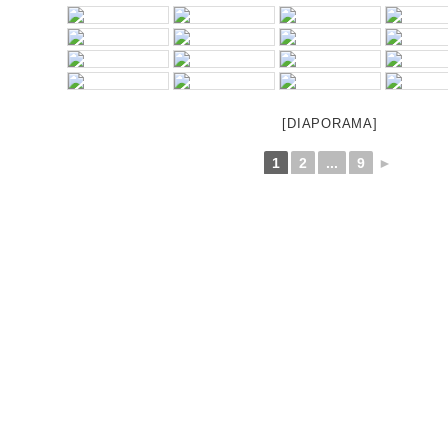
[DIAPORAMA]
1
2
...
9
►