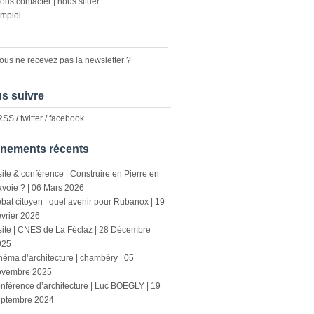
ous contacter | nous situer
mploi
ous ne recevez pas la newsletter ?
s suivre
 RSS
/
twitter
/
facebook
nements récents
site & conférence | Construire en Pierre en
voie ? | 06 Mars 2026
bat citoyen | quel avenir pour Rubanox | 19
vrier 2026
site | CNES de La Féclaz | 28 Décembre
025
néma d’architecture | chambéry | 05
ovembre 2025
nférence d’architecture | Luc BOEGLY | 19
eptembre 2024