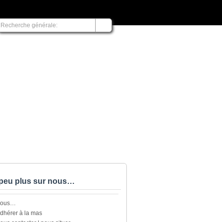
peu plus sur nous…
nous…
dhérer à la mas