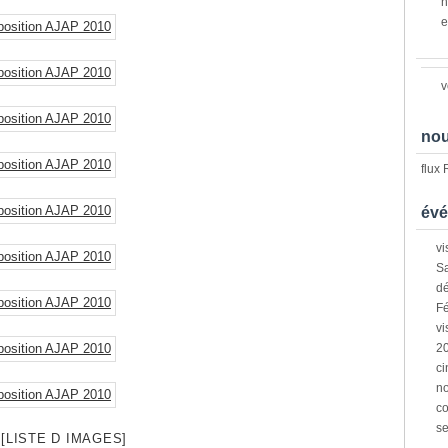
n
e
v
nou
flux
évé
vi
Sa
dé
Fé
vi
2
ci
n
co
s
[LISTE D IMAGES]