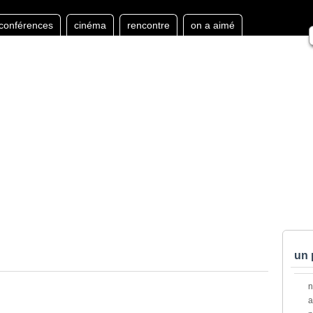
conférences
cinéma
rencontre
on a aimé
un 
a