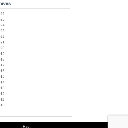
hives
026
025
024
023
022
021
020
019
018
017
016
015
014
013
012
011
010
↑
Haut