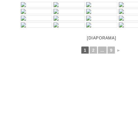
[DIAPORAMA]
1
2
...
9
►