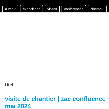
à venir
expositions
visites
conférences
cinéma
Utei
visite de chantier | zac confluence + 
mai 2024