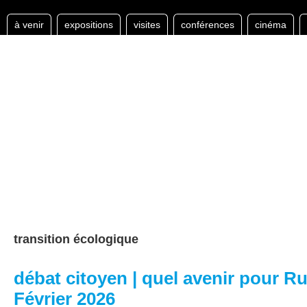
à venir
expositions
visites
conférences
cinéma
transition écologique
débat citoyen | quel avenir pour R
Février 2026