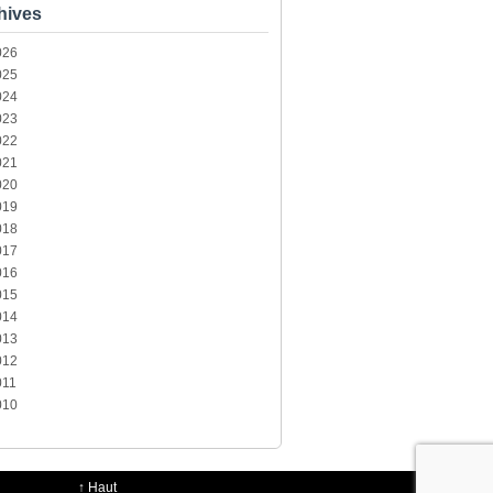
hives
026
025
024
023
022
021
020
019
018
017
016
015
014
013
012
011
010
↑
Haut