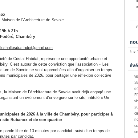
n
e
nox
a Maison de l’Architecture de Savoie
v
19h à 21h
 Fodéré, Chambéry
nou
:
leshallesdustade@gmail.com
flux
été de Cristal Habitat, représente une opportunité urbaine et
béry. C’est autour de cette conviction que l’association « Les
évé
tecture de Savoie se sont rapprochées afin d’organiser un temps
ons municipales de 2026, pour partager une réflexion collective
vi
Sa
dé
s, la Maison de l’Architecture de Savoie avait déjà engagé une
Fé
organisant un événement d’envergure sur le site, intitulé « Un
vi
2
ci
nicipales de 2026 à la ville de Chambéry, pour participer à
u site Rubanox et de son quartier
.
n
co
e parole libre de 10 minutes par candidat, suivi d’un temps de
s
utes par candidat.