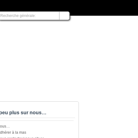
peu plus sur nous…
nous…
dhérer à la mas