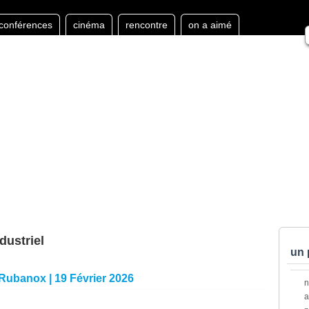
conférences
cinéma
rencontre
on a aimé
dustriel
un 
 Rubanox | 19 Février 2026
a