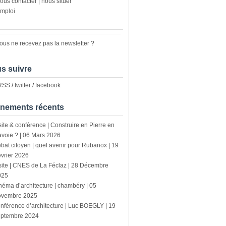
ous contacter | nous situer
mploi
ous ne recevez pas la newsletter ?
s suivre
 RSS
/
twitter
/
facebook
nements récents
site & conférence | Construire en Pierre en
voie ? | 06 Mars 2026
bat citoyen | quel avenir pour Rubanox | 19
vrier 2026
site | CNES de La Féclaz | 28 Décembre
025
néma d’architecture | chambéry | 05
ovembre 2025
nférence d’architecture | Luc BOEGLY | 19
eptembre 2024