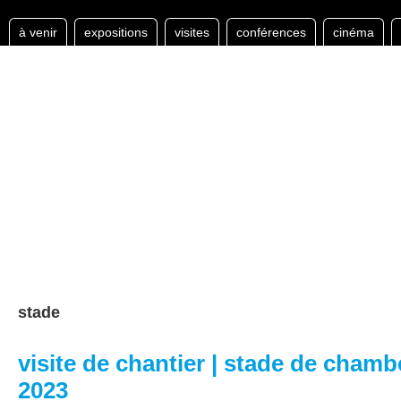
à venir
expositions
visites
conférences
cinéma
stade
visite de chantier | stade de chamb
2023