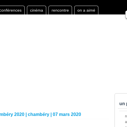
conférences
cinéma
rencontre
on a aimé
un 
ambéry 2020 | chambéry | 07 mars 2020
a