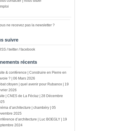
ous contacter | nous situer
mploi
ous ne recevez pas la newsletter ?
s suivre
 RSS
/
twitter
/
facebook
nements récents
site & conférence | Construire en Pierre en
voie ? | 06 Mars 2026
bat citoyen | quel avenir pour Rubanox | 19
vrier 2026
site | CNES de La Féclaz | 28 Décembre
025
néma d’architecture | chambéry | 05
ovembre 2025
nférence d’architecture | Luc BOEGLY | 19
eptembre 2024