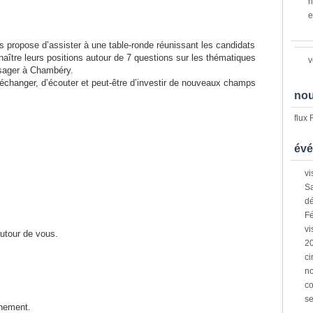
n
e
s propose d’assister à une table-ronde réunissant les candidats
naître leurs positions autour de 7 questions sur les thématiques
v
ysager à Chambéry.
échanger, d’écouter et peut-être d’investir de nouveaux champs
nou
flux
évé
vi
Sa
dé
Fé
vi
autour de vous.
2
ci
n
co
s
énement.