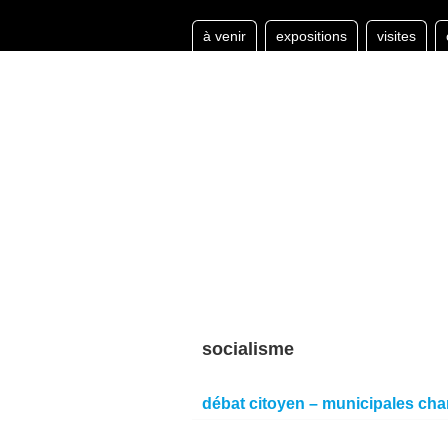
à venir
expositions
visites
socialisme
débat citoyen – municipales ch