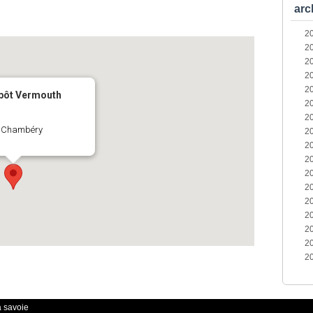
arc
2
2
2
2
2
epôt Vermouth
2
2
 - Chambéry
2
2
2
2
2
2
2
2
2
2
a savoie