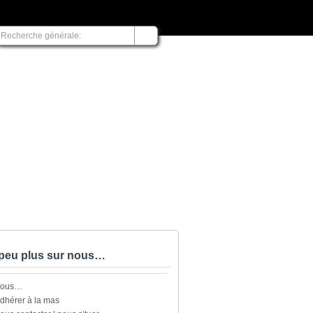
peu plus sur nous…
nous…
dhérer à la mas