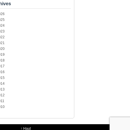
hives
026
025
024
023
022
021
020
019
018
017
016
015
014
013
012
011
010
↑
Haut