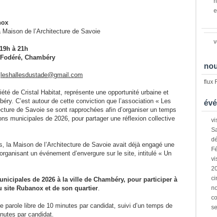
n
e
nox
a Maison de l’Architecture de Savoie
v
19h à 21h
 Fodéré, Chambéry
nou
:
leshallesdustade@gmail.com
flux
été de Cristal Habitat, représente une opportunité urbaine et
béry. C’est autour de cette conviction que l’association « Les
évé
tecture de Savoie se sont rapprochées afin d’organiser un temps
ons municipales de 2026, pour partager une réflexion collective
vi
Sa
dé
s, la Maison de l’Architecture de Savoie avait déjà engagé une
Fé
organisant un événement d’envergure sur le site, intitulé « Un
vi
2
ci
nicipales de 2026 à la ville de Chambéry, pour participer à
u site Rubanox et de son quartier
.
n
co
e parole libre de 10 minutes par candidat, suivi d’un temps de
s
utes par candidat.