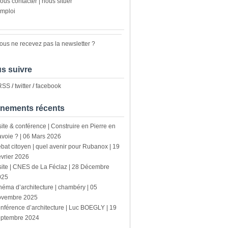
ous contacter | nous situer
mploi
ous ne recevez pas la newsletter ?
s suivre
 RSS
/
twitter
/
facebook
nements récents
site & conférence | Construire en Pierre en
voie ? | 06 Mars 2026
bat citoyen | quel avenir pour Rubanox | 19
vrier 2026
site | CNES de La Féclaz | 28 Décembre
025
néma d’architecture | chambéry | 05
ovembre 2025
nférence d’architecture | Luc BOEGLY | 19
eptembre 2024