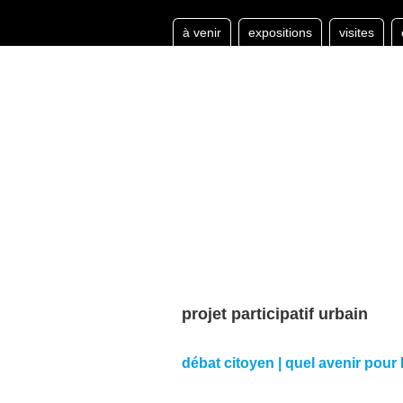
à venir
expositions
visites
projet participatif urbain
débat citoyen | quel avenir pour