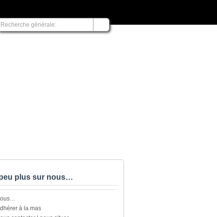
peu plus sur nous…
nous…
dhérer à la mas