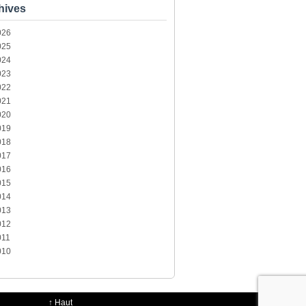
hives
026
025
024
023
022
021
020
019
018
017
016
015
014
013
012
011
010
↑
Haut