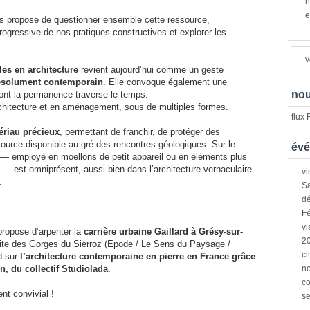
n
e
us propose de questionner ensemble cette ressource,
rogressive de nos pratiques constructives et explorer les
v
les en architecture
revient aujourd’hui comme un geste
 résolument contemporain
. Elle convoque également une
nou
 dont la permanence traverse le temps.
architecture et en aménagement, sous de multiples formes.
flux
ériau précieux
, permettant de franchir, de protéger des
rce disponible au gré des rencontres géologiques. Sur le
évé
l — employé en moellons de petit appareil ou en éléments plus
 — est omniprésent, aussi bien dans l’architecture vernaculaire
vi
.
Sa
dé
Fé
vi
propose d’arpenter la
carrière urbaine Gaillard à Grésy-sur-
2
isite des Gorges du Sierroz (Epode / Le Sens du Paysage /
ci
rd sur
l’architecture contemporaine en pierre en France grâce
, du collectif Studiolada
.
n
co
nt convivial !
s