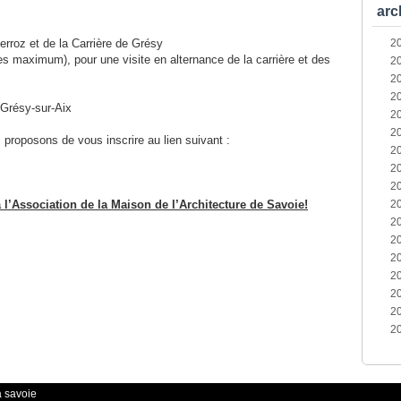
arc
erroz et de la Carrière de Grésy
2
s maximum), pour une visite en alternance de la carrière et des
2
2
2
 Grésy-sur-Aix
2
2
proposons de vous inscrire au lien suivant :
2
2
2
l’Association de la Maison de l’Architecture de Savoie!
2
2
2
2
2
2
2
2
a savoie