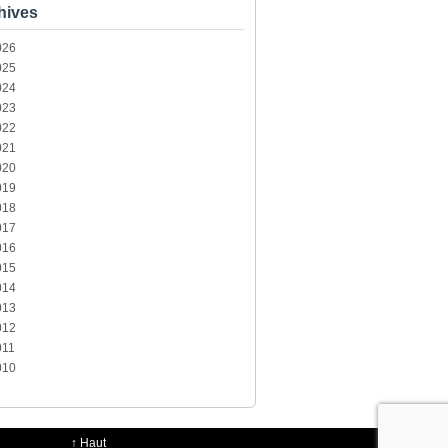
hives
026
025
024
023
022
021
020
019
018
017
016
015
014
013
012
011
010
↑
Haut