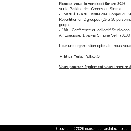
Rendez-vous le vendredi 6mars 2026
sur le Parking des Gorges du Sierroz
•
15h30 à 17h30
: Visite des Gorges du Si
Répartition en 2 groupes (25 à 30 personne
gorges.
•
18h
: Conférence du collectif Studiolada
A l’Esquisse, 1 parvis Simone Veil, 73100
Pour une organisation optimale, nous vous 
►
https://urls.fr/zIkoXQ
Vous pourrez également vous inscrire à 
Copyright © 2026 maison de l'architecture de l