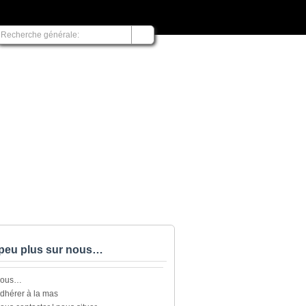
peu plus sur nous…
nous…
dhérer à la mas