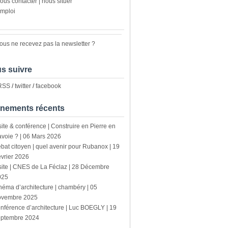
ous contacter | nous situer
mploi
ous ne recevez pas la newsletter ?
s suivre
 RSS
/
twitter
/
facebook
nements récents
site & conférence | Construire en Pierre en
voie ? | 06 Mars 2026
bat citoyen | quel avenir pour Rubanox | 19
vrier 2026
site | CNES de La Féclaz | 28 Décembre
025
néma d’architecture | chambéry | 05
ovembre 2025
nférence d’architecture | Luc BOEGLY | 19
eptembre 2024