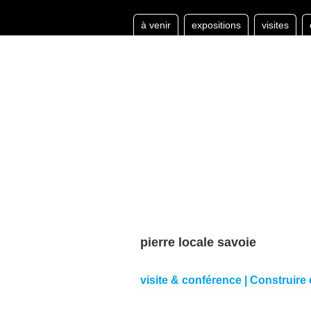
à venir
expositions
visites
pierre locale savoie
visite & conférence | Construire