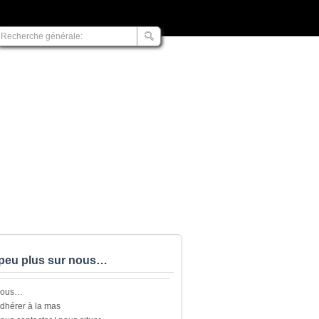
peu plus sur nous…
nous…
dhérer à la mas