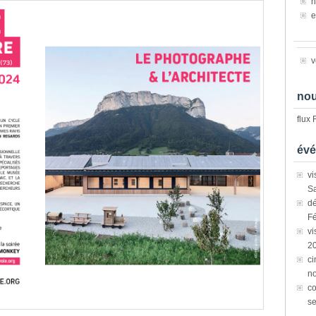
n
e
v
nou
flux
évé
vi
Sa
dé
Fé
vi
2
ci
n
co
s