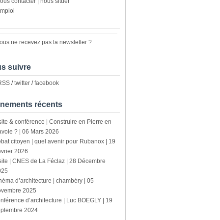
ous contacter | nous situer
mploi
ous ne recevez pas la newsletter ?
s suivre
 RSS
/
twitter
/
facebook
nements récents
site & conférence | Construire en Pierre en
voie ? | 06 Mars 2026
bat citoyen | quel avenir pour Rubanox | 19
vrier 2026
site | CNES de La Féclaz | 28 Décembre
025
néma d’architecture | chambéry | 05
ovembre 2025
nférence d’architecture | Luc BOEGLY | 19
eptembre 2024