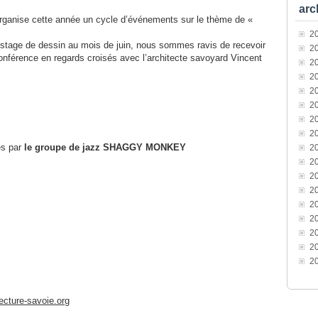
arc
rganise cette année un cycle d’événements sur le thème de «
2
 stage de dessin au mois de juin, nous sommes ravis de recevoir
2
conférence en regards croisés avec l’architecte savoyard Vincent
2
2
2
2
2
2
és par
le groupe de jazz SHAGGY MONKEY
2
2
2
2
2
2
2
2
2
cture-savoie.org