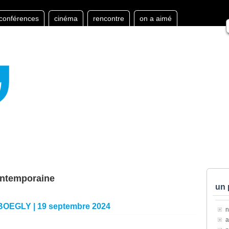
conférences
cinéma
rencontre
on a aimé
ontemporaine
un 
c BOEGLY | 19 septembre 2024
a