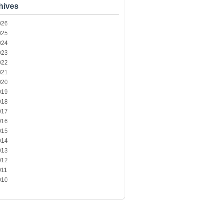
hives
026
025
024
023
022
021
020
019
018
017
016
015
014
013
012
011
010