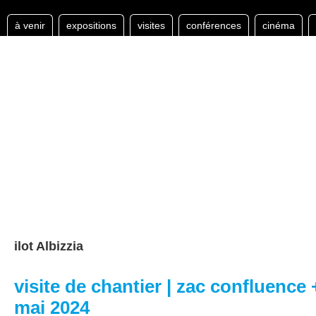
à venir
expositions
visites
conférences
cinéma
ilot Albizzia
visite de chantier | zac confluence + 
mai 2024