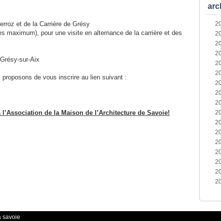
arc
erroz et de la Carrière de Grésy
2
s maximum), pour une visite en alternance de la carrière et des
2
2
2
 Grésy-sur-Aix
2
2
proposons de vous inscrire au lien suivant :
2
2
2
l’Association de la Maison de l’Architecture de Savoie!
2
2
2
2
2
2
2
2
a savoie