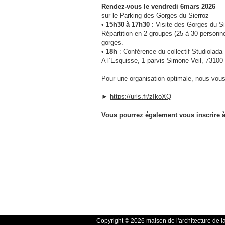
Rendez-vous le vendredi 6mars 2026
sur le Parking des Gorges du Sierroz
•
15h30 à 17h30
: Visite des Gorges du Si
Répartition en 2 groupes (25 à 30 personne
gorges.
•
18h
: Conférence du collectif Studiolada
A l’Esquisse, 1 parvis Simone Veil, 73100
Pour une organisation optimale, nous vous 
►
https://urls.fr/zIkoXQ
Vous pourrez également vous inscrire à 
Copyright © 2026 maison de l'architecture de l