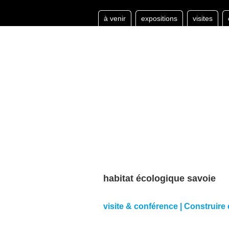
à venir
expositions
visites
habitat écologique savoie
visite & conférence | Construire