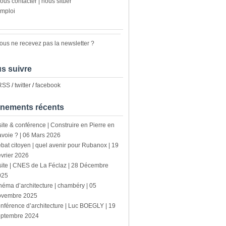
ous contacter | nous situer
mploi
ous ne recevez pas la newsletter ?
s suivre
 RSS
/
twitter
/
facebook
nements récents
site & conférence | Construire en Pierre en
voie ? | 06 Mars 2026
bat citoyen | quel avenir pour Rubanox | 19
vrier 2026
site | CNES de La Féclaz | 28 Décembre
025
néma d’architecture | chambéry | 05
ovembre 2025
nférence d’architecture | Luc BOEGLY | 19
eptembre 2024