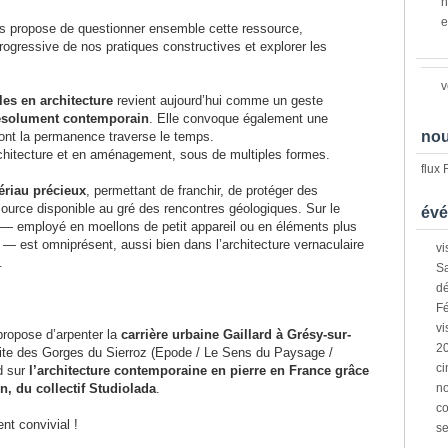
n
e
us propose de questionner ensemble cette ressource,
rogressive de nos pratiques constructives et explorer les
v
les en architecture
revient aujourd’hui comme un geste
 résolument contemporain
. Elle convoque également une
nou
 dont la permanence traverse le temps.
architecture et en aménagement, sous de multiples formes.
flux
ériau précieux
, permettant de franchir, de protéger des
rce disponible au gré des rencontres géologiques. Sur le
évé
l — employé en moellons de petit appareil ou en éléments plus
 — est omniprésent, aussi bien dans l’architecture vernaculaire
vi
.
Sa
dé
Fé
vi
propose d’arpenter la
carrière urbaine Gaillard à Grésy-sur-
2
isite des Gorges du Sierroz (Epode / Le Sens du Paysage /
ci
rd sur
l’architecture contemporaine en pierre en France grâce
, du collectif Studiolada
.
n
co
nt convivial !
s