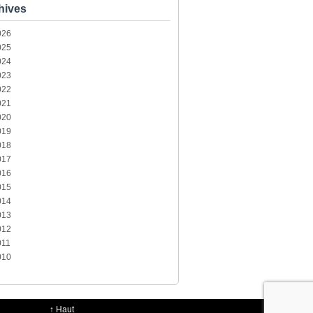
hives
026
025
024
023
022
021
020
019
018
017
016
015
014
013
012
011
010
↑
Haut