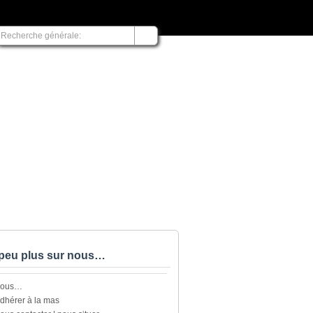
peu plus sur nous…
nous…
dhérer à la mas