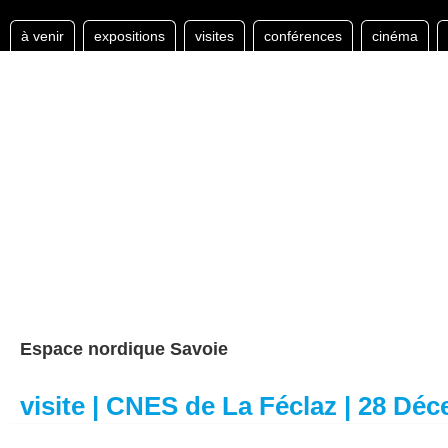
à venir
expositions
visites
conférences
cinéma
Espace nordique Savoie
visite | CNES de La Féclaz | 28 Dé