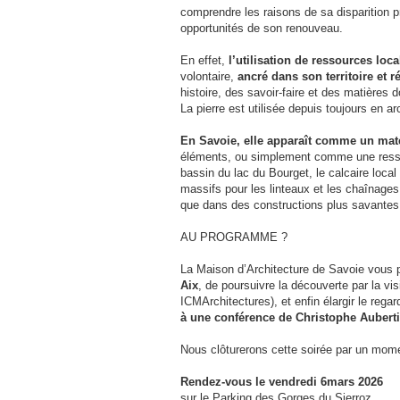
comprendre les raisons de sa disparition p
opportunités de son renouveau.
En effet,
l’utilisation de ressources loca
volontaire,
ancré dans son territoire et
histoire, des savoir-faire et des matières
La pierre est utilisée depuis toujours en 
En Savoie, elle apparaît comme un mat
éléments, ou simplement comme une ressou
bassin du lac du Bourget, le calcaire loca
massifs pour les linteaux et les chaînages
que dans des constructions plus savantes
AU PROGRAMME ?
La Maison d’Architecture de Savoie vous 
Aix
, de poursuivre la découverte par la v
ICMArchitectures), et enfin élargir le rega
à une conférence de Christophe Aubertin
Nous clôturerons cette soirée par un mome
Rendez-vous le vendredi 6mars 2026
sur le Parking des Gorges du Sierroz