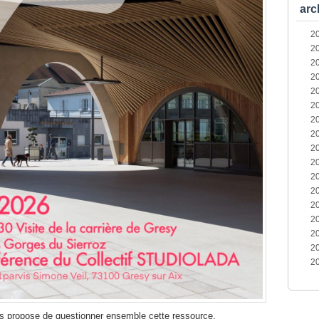
arc
2
2
2
2
2
2
2
2
2
2
2
2
2
2
2
2
2
us propose de questionner ensemble cette ressource,