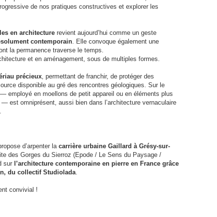
rogressive de nos pratiques constructives et explorer les
les en architecture
revient aujourd’hui comme un geste
 résolument contemporain
. Elle convoque également une
 dont la permanence traverse le temps.
architecture et en aménagement, sous de multiples formes.
ériau précieux
, permettant de franchir, de protéger des
rce disponible au gré des rencontres géologiques. Sur le
l — employé en moellons de petit appareil ou en éléments plus
 — est omniprésent, aussi bien dans l’architecture vernaculaire
.
propose d’arpenter la
carrière urbaine Gaillard à Grésy-sur-
isite des Gorges du Sierroz (Epode / Le Sens du Paysage /
rd sur
l’architecture contemporaine en pierre en France grâce
, du collectif Studiolada
.
nt convivial !