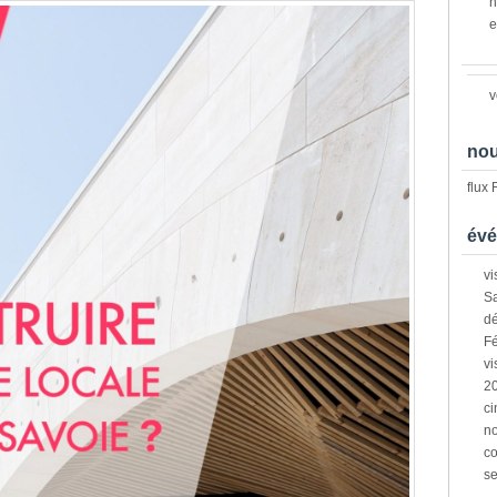
n
e
v
nou
flux
évé
vi
Sa
dé
Fé
vi
2
ci
n
co
s