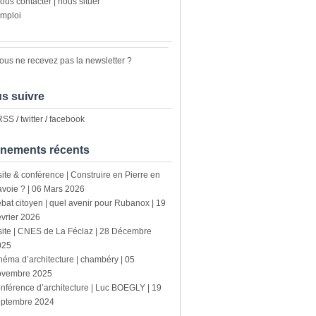
ous contacter | nous situer
mploi
ous ne recevez pas la newsletter ?
s suivre
 RSS
/
twitter
/
facebook
nements récents
site & conférence | Construire en Pierre en
voie ? | 06 Mars 2026
bat citoyen | quel avenir pour Rubanox | 19
vrier 2026
site | CNES de La Féclaz | 28 Décembre
025
néma d’architecture | chambéry | 05
ovembre 2025
nférence d’architecture | Luc BOEGLY | 19
eptembre 2024