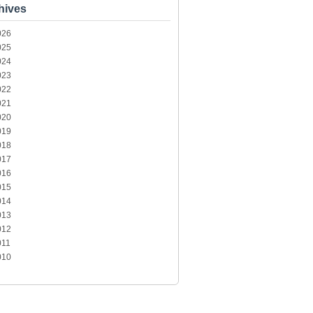
hives
026
025
024
023
022
021
020
019
018
017
016
015
014
013
012
011
010