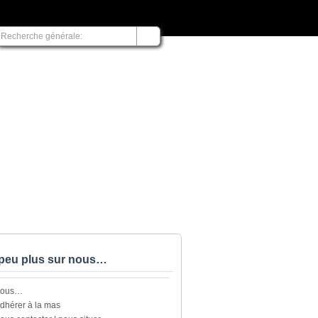
peu plus sur nous…
nous…
dhérer à la mas