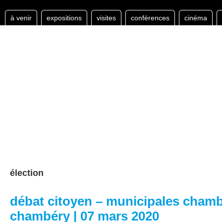
à venir
expositions
visites
conférences
cinéma
élection
débat citoyen – municipales chamb
chambéry | 07 mars 2020