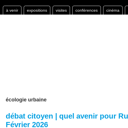
à venir
expositions
visites
conférences
cinéma
écologie urbaine
débat citoyen | quel avenir pour R
Février 2026