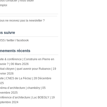
ous contacter | nous situer
mploi
ous ne recevez pas la newsletter ?
s suivre
 RSS
/
twitter
/
facebook
nements récents
site & conférence | Construire en Pierre en
voie ? | 06 Mars 2026
bat citoyen | quel avenir pour Rubanox | 19
vrier 2026
site | CNES de La Féclaz | 28 Décembre
025
néma d’architecture | chambéry | 05
ovembre 2025
nférence d’architecture | Luc BOEGLY | 19
eptembre 2024