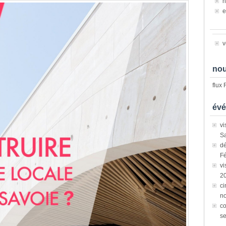
n
e
v
nou
flux
évé
vi
Sa
dé
Fé
vi
2
ci
n
co
s