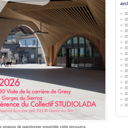
arc
2
2
2
2
2
2
2
2
2
2
2
2
2
2
2
2
2
us propose de questionner ensemble cette ressource,