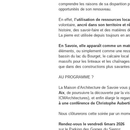
comprendre les raisons de sa disparition p
opportunités de son renouveau.
En effet,
l’utilisation de ressources loca
volontaire,
ancré dans son territoire et
histoire, des savoir-faire et des matières
La pierre est utilisée depuis toujours en 
En Savoie, elle apparaît comme un mat
éléments, ou simplement comme une ressou
bassin du lac du Bourget, le calcaire loca
massifs pour les linteaux et les chaînages
que dans des constructions plus savantes
AU PROGRAMME ?
La Maison d’Architecture de Savoie vous 
Aix
, de poursuivre la découverte par la v
ICMArchitectures), et enfin élargir le rega
à une conférence de Christophe Aubertin
Nous clôturerons cette soirée par un mome
Rendez-vous le vendredi 6mars 2026
sur le Parking des Gorges du Sierroz