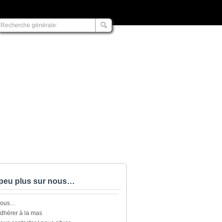
peu plus sur nous…
nous…
dhérer à la mas