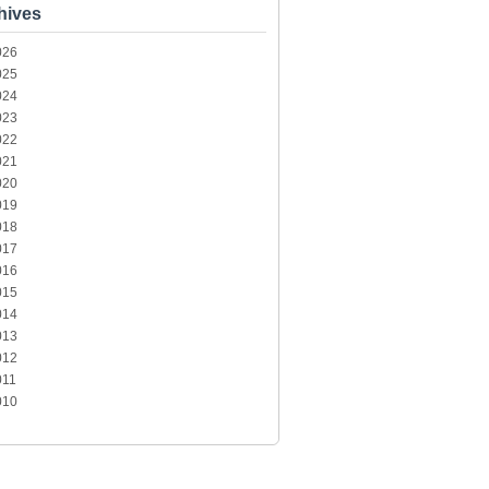
hives
026
025
024
023
022
021
020
019
018
017
016
015
014
013
012
011
010