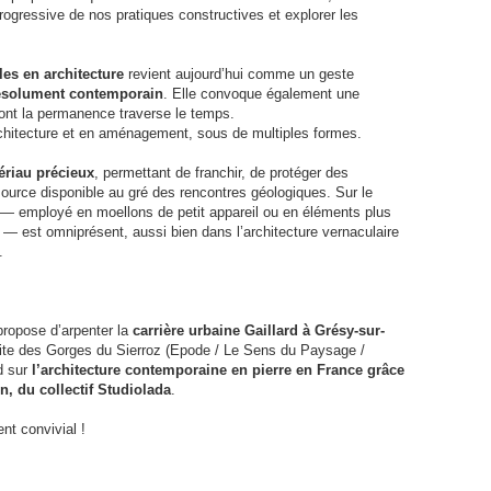
rogressive de nos pratiques constructives et explorer les
les en architecture
revient aujourd’hui comme un geste
 résolument contemporain
. Elle convoque également une
 dont la permanence traverse le temps.
architecture et en aménagement, sous de multiples formes.
ériau précieux
, permettant de franchir, de protéger des
rce disponible au gré des rencontres géologiques. Sur le
l — employé en moellons de petit appareil ou en éléments plus
 — est omniprésent, aussi bien dans l’architecture vernaculaire
.
propose d’arpenter la
carrière urbaine Gaillard à Grésy-sur-
isite des Gorges du Sierroz (Epode / Le Sens du Paysage /
rd sur
l’architecture contemporaine en pierre en France grâce
, du collectif Studiolada
.
nt convivial !