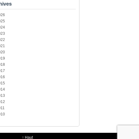
hives
026
025
024
023
022
021
020
019
018
017
016
015
014
013
012
011
010
↑
Haut