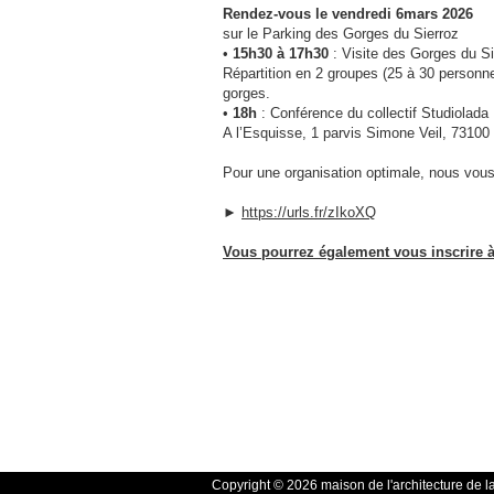
Rendez-vous le vendredi 6mars 2026
sur le Parking des Gorges du Sierroz
•
15h30 à 17h30
: Visite des Gorges du Si
Répartition en 2 groupes (25 à 30 personne
gorges.
•
18h
: Conférence du collectif Studiolada
A l’Esquisse, 1 parvis Simone Veil, 73100
Pour une organisation optimale, nous vous 
►
https://urls.fr/zIkoXQ
Vous pourrez également vous inscrire à 
Copyright © 2026 maison de l'architecture de l