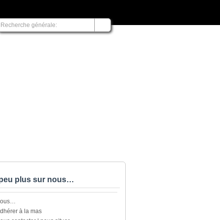
peu plus sur nous…
nous…
dhérer à la mas