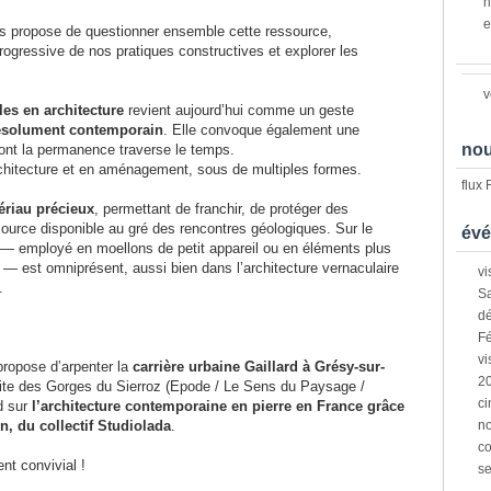
n
e
us propose de questionner ensemble cette ressource,
rogressive de nos pratiques constructives et explorer les
v
les en architecture
revient aujourd’hui comme un geste
 résolument contemporain
. Elle convoque également une
nou
 dont la permanence traverse le temps.
architecture et en aménagement, sous de multiples formes.
flux
ériau précieux
, permettant de franchir, de protéger des
rce disponible au gré des rencontres géologiques. Sur le
évé
l — employé en moellons de petit appareil ou en éléments plus
 — est omniprésent, aussi bien dans l’architecture vernaculaire
vi
.
Sa
dé
Fé
vi
propose d’arpenter la
carrière urbaine Gaillard à Grésy-sur-
2
isite des Gorges du Sierroz (Epode / Le Sens du Paysage /
ci
rd sur
l’architecture contemporaine en pierre en France grâce
, du collectif Studiolada
.
n
co
nt convivial !
s