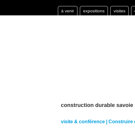
à venir
expositions
visites
construction durable savoie
visite & conférence | Construire