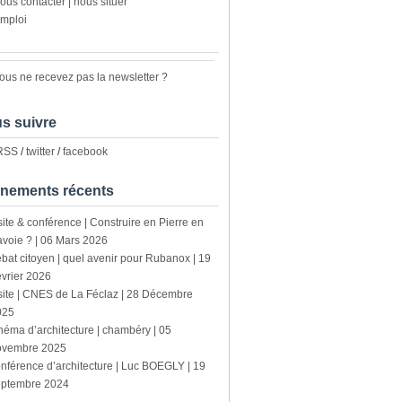
ous contacter | nous situer
mploi
ous ne recevez pas la newsletter ?
s suivre
 RSS
/
twitter
/
facebook
nements récents
site & conférence | Construire en Pierre en
voie ? | 06 Mars 2026
bat citoyen | quel avenir pour Rubanox | 19
vrier 2026
site | CNES de La Féclaz | 28 Décembre
025
néma d’architecture | chambéry | 05
ovembre 2025
nférence d’architecture | Luc BOEGLY | 19
eptembre 2024