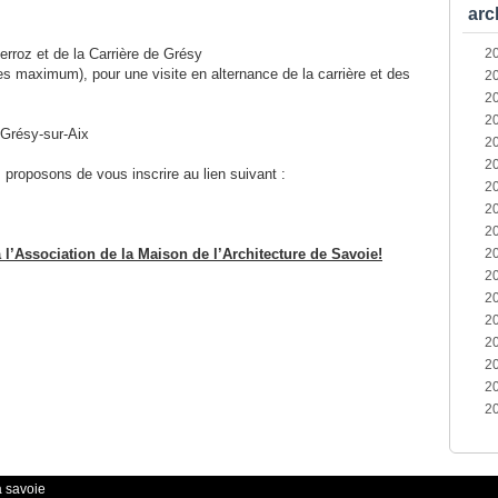
arc
erroz et de la Carrière de Grésy
2
s maximum), pour une visite en alternance de la carrière et des
2
2
2
 Grésy-sur-Aix
2
2
proposons de vous inscrire au lien suivant :
2
2
2
l’Association de la Maison de l’Architecture de Savoie!
2
2
2
2
2
2
2
2
a savoie