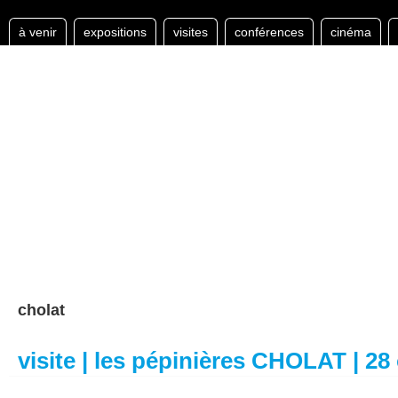
à venir
expositions
visites
conférences
cinéma
cholat
visite | les pépinières CHOLAT | 28