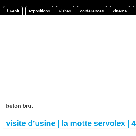
à venir
expositions
visites
conférences
cinéma
béton brut
visite d’usine | la motte servolex |