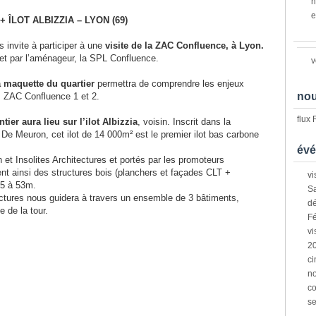
n
e
+ ÎLOT ALBIZZIA – LYON (69)
 invite à participer à une
visite de la ZAC Confluence, à Lyon.
jet par l’aménageur, la SPL Confluence.
v
 maquette du quartier
permettra de comprendre les enjeux
nou
es ZAC Confluence 1 et 2.
flux
ntier aura lieu sur l’ilot Albizzia
, voisin. Inscrit dans la
De Meuron, cet ilot de 14 000m² est le premier ilot bas carbone
évé
et Insolites Architectures et portés par les promoteurs
nt ainsi des structures bois (planchers et façades CLT +
vi
25 à 53m.
Sa
ectures nous guidera à travers un ensemble de 3 bâtiments,
dé
e de la tour.
Fé
vi
2
ci
n
co
s