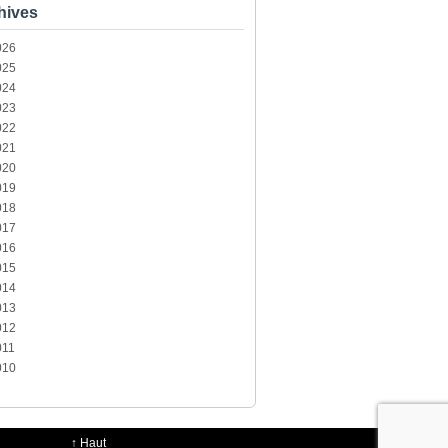
hives
026
025
024
023
022
021
020
019
018
017
016
015
014
013
012
011
010
↑
Haut