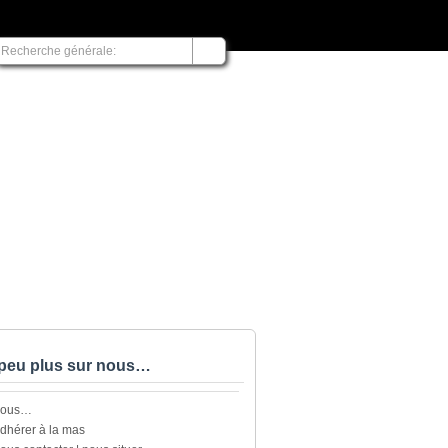
peu plus sur nous…
nous…
dhérer à la mas