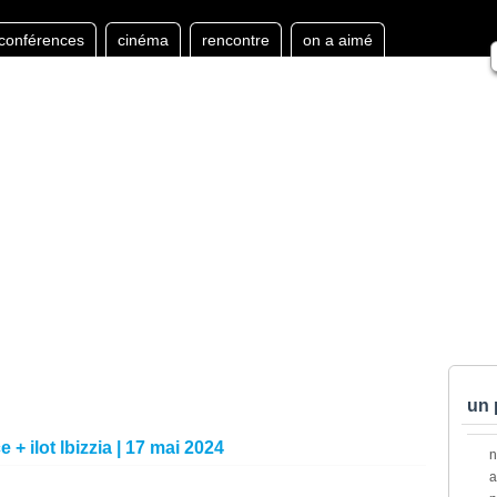
conférences
cinéma
rencontre
on a aimé
un 
 + ilot lbizzia | 17 mai 2024
a