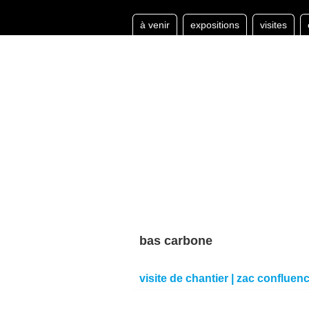
à venir
expositions
visites
bas carbone
visite de chantier | zac confluence