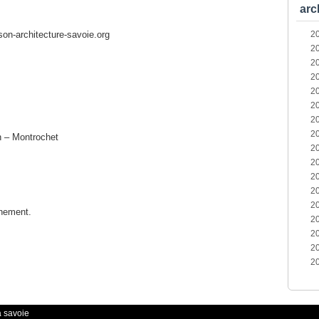
arc
son-architecture-savoie.org
2
2
2
2
2
2
2
2
 – Montrochet
2
2
2
2
2
énement.
2
2
2
2
a savoie