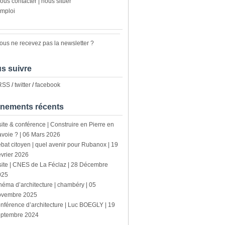
ous contacter | nous situer
mploi
ous ne recevez pas la newsletter ?
s suivre
 RSS
/
twitter
/
facebook
nements récents
site & conférence | Construire en Pierre en
voie ? | 06 Mars 2026
bat citoyen | quel avenir pour Rubanox | 19
vrier 2026
site | CNES de La Féclaz | 28 Décembre
025
néma d’architecture | chambéry | 05
ovembre 2025
nférence d’architecture | Luc BOEGLY | 19
eptembre 2024