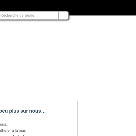
peu plus sur nous…
nous…
dhérer à la mas