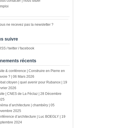
ous contacter | nous situer
mploi
ous ne recevez pas la newsletter ?
s suivre
 RSS
/
twitter
/
facebook
nements récents
site & conférence | Construire en Pierre en
voie ? | 06 Mars 2026
bat citoyen | quel avenir pour Rubanox | 19
vrier 2026
site | CNES de La Féclaz | 28 Décembre
025
néma d’architecture | chambéry | 05
ovembre 2025
nférence d’architecture | Luc BOEGLY | 19
eptembre 2024