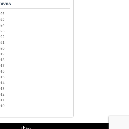
hives
026
025
024
023
022
021
020
019
018
017
016
015
014
013
012
011
010
↑
Haut