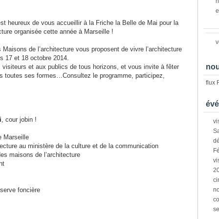
n
e
t heureux de vous accueillir à la Friche la Belle de Mai pour la
cture organisée cette année à Marseille !
v
 Maisons de l’architecture vous proposent de vivre l’architecture
es 17 et 18 octobre 2014.
nou
visiteurs et aux publics de tous horizons, et vous invite à fêter
sous toutes ses formes…Consultez le programme, participez,
flux
évé
i
, cour jobin !
vi
Sa
e Marseille
dé
itecture au ministère de la culture et de la communication
Fé
des maisons de l’architecture
vi
nt
2
ci
éserve foncière
n
co
s