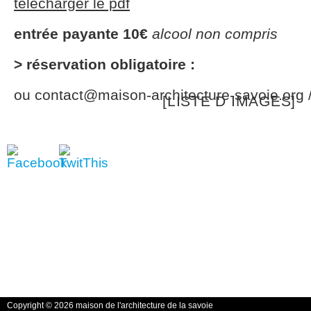
télécharger le pdf
entrée payante 10€
alcool non compris
> réservation obligatoire :
ou contact@maison-architecture-savoie.org 
[LISTE D IMAGES]
Copyright © 2026 maison de l'architecture de la savoie