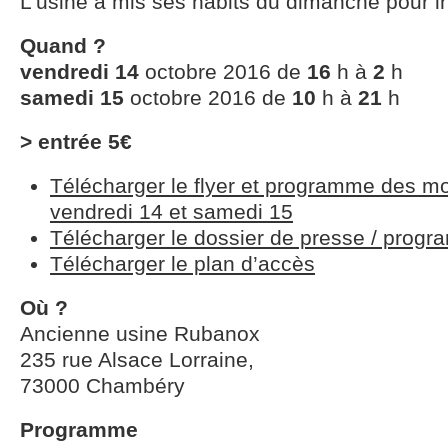
L’usine a mis ses habits du dimanche pour invi
Quand ?
vendredi 14
octobre 2016 de
16
h à
2
h
samedi 15
octobre 2016 de
10
h à
21
h
> entrée 5€
Télécharger le flyer et programme des m
vendredi 14 et samedi 15
Télécharger le dossier de presse / progr
Télécharger le plan d’accès
Où ?
Ancienne usine Rubanox
235 rue Alsace Lorraine,
73000 Chambéry
Programme