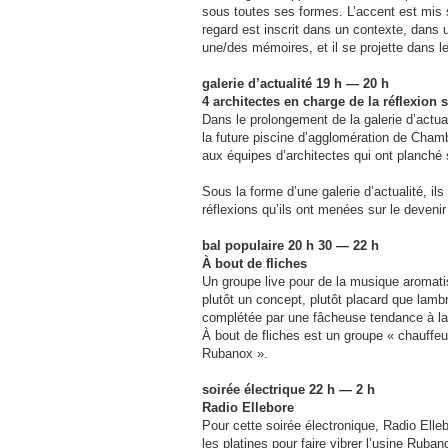
sous toutes ses formes. L’accent est mis su
regard est inscrit dans un contexte, dans u
une/des mémoires, et il se projette dans le
galerie d’actualité 19 h — 20 h
4 architectes en charge de la réflexion 
Dans le prolongement de la galerie d’actua
la future piscine d’agglomération de Chamb
aux équipes d’architectes qui ont planché s
Sous la forme d’une galerie d’actualité, ils
réflexions qu’ils ont menées sur le devenir
bal populaire 20 h 30 — 22 h
À bout de fliches
Un groupe live pour de la musique aromat
plutôt un concept, plutôt placard que lam
complétée par une fâcheuse tendance à la
À bout de fliches est un groupe « chauffeur
Rubanox ».
soirée électrique 22 h — 2 h
Radio Ellebore
Pour cette soirée électronique, Radio Elle
les platines pour faire vibrer l’usine Rub