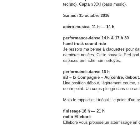
techno), Captain XXI (bass music).
Samedi 15 octobre 2016
apéro musical 11 h — 14 h
performance-danse 14 h & 17 h 30
hand truck sound ride
Je ressors ma benne à claquettes pour da
dernières années. Cette nouvelle Perf pad
espaces en friche non nettoyés.
performance-danse 16 h
#B – Ix Compagnie – Au centre, debout.
Une position débout, légèrement courbe, s
contrepoint. Un corps plongé dans une archi
Mais le rapport est inégal : le poids d’un b
finissage 18 h — 21 h
radio Ellebore
Ellebore vous propose un atterrissage en d