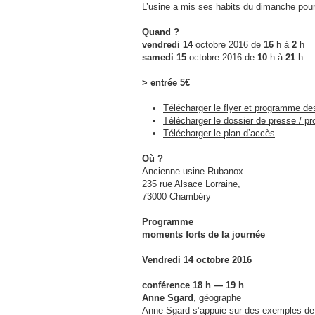
L’usine a mis ses habits du dimanche pour in
Quand ?
vendredi 14
octobre 2016 de
16
h à
2
h
samedi 15
octobre 2016 de
10
h à
21
h
> entrée 5€
Télécharger le flyer et programme d
Télécharger le dossier de presse / p
Télécharger le plan d’accès
Où ?
Ancienne usine Rubanox
235 rue Alsace Lorraine,
73000 Chambéry
Programme
moments forts de la journée
Vendredi 14 octobre 2016
conférence 18 h — 19 h
Anne Sgard
, géographe
Anne Sgard s’appuie sur des exemples de l