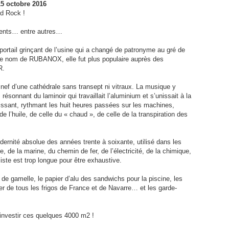
5 octobre 2016
rd Rock !
sents… entre autres…
 portail grinçant de l’usine qui a changé de patronyme au gré de
 le nom de RUBANOX, elle fut plus populaire auprès des
R.
a nef d’une cathédrale sans transept ni vitraux. La musique y
ésonnant du laminoir qui travaillait l’aluminium et s’unissait à la
dissant, rythmant les huit heures passées sur les machines,
 l’huile, de celle du « chaud », de celle de la transpiration des
rnité absolue des années trente à soixante, utilisé dans les
e, de la marine, du chemin de fer, de l’électricité, de la chimique,
liste est trop longue pour être exhaustive.
 de gamelle, le papier d’alu des sandwichs pour la piscine, les
r de tous les frigos de France et de Navarre… et les garde-
’investir ces quelques 4000 m2 !