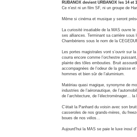
RUBANOX devient URBANOX les 14 et 1
Ce n’est ni un film SF, ni un groupe de Ha
Même si cinéma et musique y seront pré
La curiosité insatiable de la MAS ouvre le
ses alliances. Terminant sa carrière sous
Chambériens sous le nom de la CEGEDU
Les portes magistrales vont s’ouvrir sur l
courra encore comme l’orchestre puissant, r
plainte des tôles embouties. Bruit assour
accompagnées de l’odeur de la graisse et de
hommes et bien sûr de l’aluminium.
Matériau quasi magique, synonyme de mode
industries de l’aéronautique, de l’automobil
de l’architecture, de l’électroménager… la 
C’était la Panhard du voisin avec son bruit
casseroles de nos grands-mères, du freeze
boues de nos vélos…
Aujourd’hui la MAS se paie le luxe inouï d