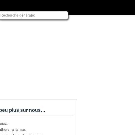
peu plus sur nous…
nous…
dhérer à la mas