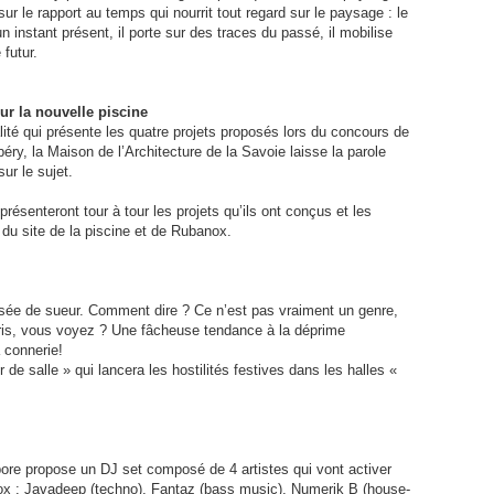
r le rapport au temps qui nourrit tout regard sur le paysage : le
n instant présent, il porte sur des traces du passé, il mobilise
 futur.
sur la nouvelle piscine
lité qui présente les quatre projets proposés lors du concours de
éry, la Maison de l’Architecture de la Savoie laisse la parole
ur le sujet.
 présenteront tour à tour les projets qu’ils ont conçus et les
 du site de la piscine et de Rubanox.
isée de sueur. Comment dire ? Ce n’est pas vraiment un genre,
bris, vous voyez ? Une fâcheuse tendance à la déprime
 connerie!
 de salle » qui lancera les hostilités festives dans les halles «
bore propose un DJ set composé de 4 artistes qui vont activer
anox : Javadeep (techno), Fantaz (bass music), Numerik B (house-