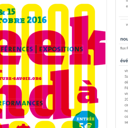
n
e
v
nou
flux
évé
vi
Sa
dé
Fé
vi
2
ci
n
co
s