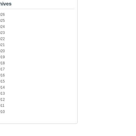
hives
026
025
024
023
022
021
020
019
018
017
016
015
014
013
012
011
010