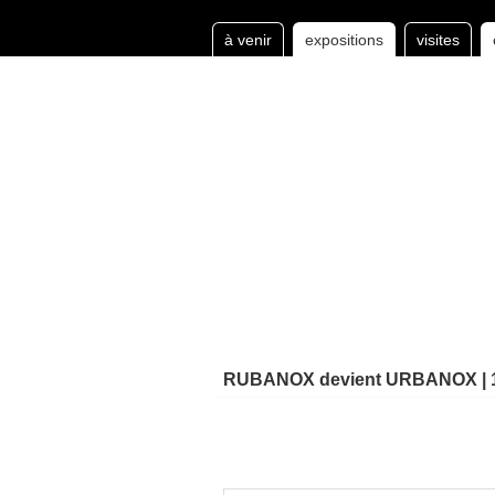
à venir
expositions
visites
RUBANOX devient URBANOX | 14