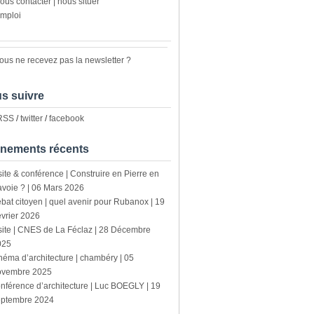
ous contacter | nous situer
mploi
ous ne recevez pas la newsletter ?
s suivre
 RSS
/
twitter
/
facebook
nements récents
site & conférence | Construire en Pierre en
voie ? | 06 Mars 2026
bat citoyen | quel avenir pour Rubanox | 19
vrier 2026
site | CNES de La Féclaz | 28 Décembre
025
néma d’architecture | chambéry | 05
ovembre 2025
nférence d’architecture | Luc BOEGLY | 19
eptembre 2024