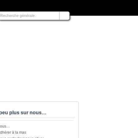
peu plus sur nous…
nous…
dhérer à la mas