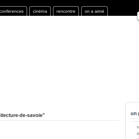
conférences
cinéma
rencontre
on a aimé
un 
itecture-de-savoie"
a