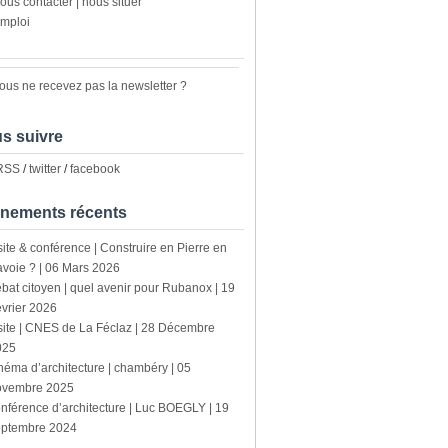
ous contacter | nous situer
mploi
ous ne recevez pas la newsletter ?
s suivre
 RSS
/
twitter
/
facebook
nements récents
site & conférence | Construire en Pierre en
voie ? | 06 Mars 2026
bat citoyen | quel avenir pour Rubanox | 19
vrier 2026
site | CNES de La Féclaz | 28 Décembre
025
néma d’architecture | chambéry | 05
ovembre 2025
nférence d’architecture | Luc BOEGLY | 19
eptembre 2024