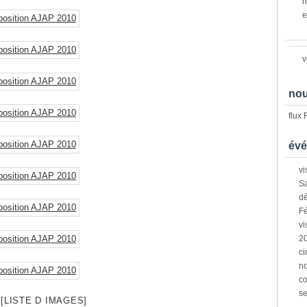
n
e
v
nou
flux
évé
vi
Sa
dé
Fé
vi
2
ci
n
co
s
[LISTE D IMAGES]