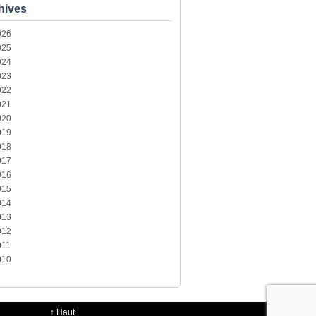
hives
026
025
024
023
022
021
020
019
018
017
016
015
014
013
012
011
010
↑
Haut